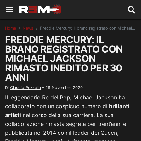
Home
News
Freddie Mercury: Il brano registrato con Michael Jackson rimasto inedito per 30 anni
FREDDIE MERCURY: IL
BRANO REGISTRATO CON
MICHAEL JACKSON
RIMASTO INEDITO PER 30
ANNI
Di
Claudio Pezzella
-
26 Novembre 2020
Il leggendario Re del Pop, Michael Jackson ha
collaborato con un cospicuo numero di
brillanti
artisti
nel corso della sua carriera. La sua
collaborazione rimasta segreta per trent’anni e
pubblicata nel 2014 con il leader dei Queen,