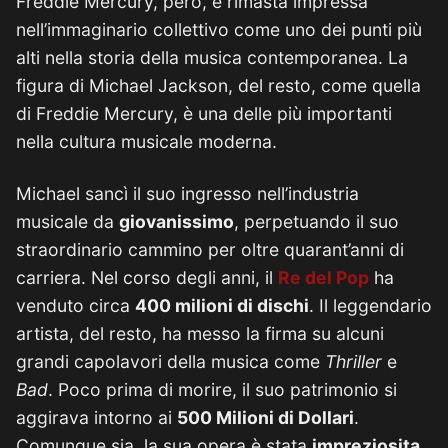
Freddie Mercury, però, è rimasta impressa
nell’immaginario collettivo come uno dei punti più
alti nella storia della musica contemporanea. La
figura di Michael Jackson, del resto, come quella
di Freddie Mercury, è una delle più importanti
nella cultura musicale moderna.
Michael sancì il suo ingresso nell’industria
musicale da
giovanissimo
, perpetuando il suo
straordinario cammino per oltre quarant’anni di
carriera. Nel corso degli anni, il
Re del Pop
ha
venduto circa
400 milioni di dischi
. Il leggendario
artista, del resto, ha messo la firma su alcuni
grandi capolavori della musica come
Thriller
e
Bad
. Poco prima di morire, il suo patrimonio si
aggirava intorno ai
500 Milioni di Dollari
.
Comunque sia, la sua opera è stata
impreziosita