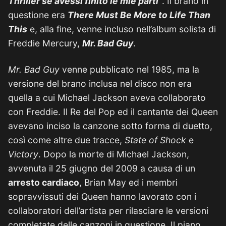
Thriller se avessi finito le mie parti”
. Il brano in
questione era
There Must Be More to Life Than
This
e, alla fine, venne incluso nell’album solista di
Freddie Mercury,
Mr. Bad Guy
.
Mr. Bad Guy
venne pubblicato nel 1985, ma la
versione del brano inclusa nel disco non era
quella a cui Michael Jackson aveva collaborato
con Freddie. Il Re del Pop ed il cantante dei Queen
avevano inciso la canzone sotto forma di duetto,
così come altre due tracce,
State of Shock
e
Victory
. Dopo la morte di Michael Jackson,
avvenuta il 25 giugno del 2009 a causa di un
arresto cardiaco
, Brian May ed i membri
sopravvissuti dei Queen hanno lavorato con i
collaboratori dell’artista per rilasciare le versioni
completate delle canzoni in questione. Il piano