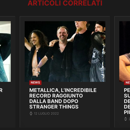
ARTICOLI CORRELATI
NEWS
N
R
METALLICA, L’INCREDIBILE
P
RECORD RAGGIUNTO
SU
DALLA BAND DOPO
DE
STRANGER THINGS
D
PI
12 LUGLIO 2022