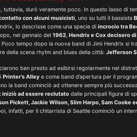
 tuttavia, durò veramente poco. In questo lasso di te
 contatto con alcuni musicisti
, uno su tutti il bassista
B
drix, lo descrisse come una specie di
incrocio tra B
opo, nel gennaio del
1962
,
Hendrix e Cox decisero di
. Poco tempo dopo la nuova band di Jimi Hendrix si tr
e della scena rhytm and blues della città:
Jefferson S
iarono ben presto ad esibirsi regolarmente nel distret
di
Printer’s Alley
e come band d’apertura per il program
no la band cominciò ad ottenere sempre più successo e 
 iniziò ad essere reclutato
dalle principali figure di s
son Pickett, Jackie Wilson, Slim Harpo, Sam Cooke ed
, infatti, per il chitarrista di Seattle cominciò un inte