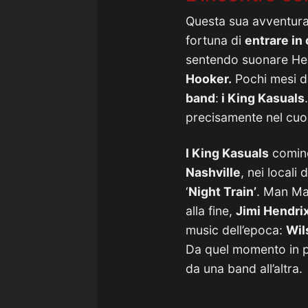
Questa sua avventura,
fortuna di
entrare in
sentendo suonare Hen
Hooker.
Pochi mesi d
band
:
i King Kasuals
precisamente nel cuor
I King Kasuals
cominc
Nashville
, nei locali 
‘
Night Train’
. Man Ma
alla fine,
Jimi Hendrix
music dell’epoca:
Wil
Da quel momento in poi
da una band all’altra.