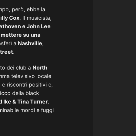
mpo, però, ebbe la
illy Cox
. Il musicista,
eethoven e John Lee
 mettere su una
asferì a
Nashville
,
treet
.
to dei club a
North
ma televisivo locale
riscontri positivi e,
picco della black
 Ike & Tina Turner
.
rminabile mordi e fuggi