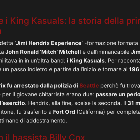
e i King Kasuals: la storia della p
a
detta ‘
Jimi Hendrix Experience
‘ -formazione formata 
ta
John Ronald ‘Mitch’ Mitchell
e dall’immancabile
Jim
militava in in un’altra band:
i King Kasuals
. Per racconta
un passo indietro e partire dall’inizio e tornare al
196
x fu arrestato dalla polizia di
Seattle
perchè fu trova
 per il giovane chitarrista erano due:
passare un perio
l’esercito
. Hendrix, alla fine, scelse la seconda. Il
31 m
itone, fu trasferito a
Fort Ord
(California) per comple
ettimane di addestramento.
 il bassista Billy Cox