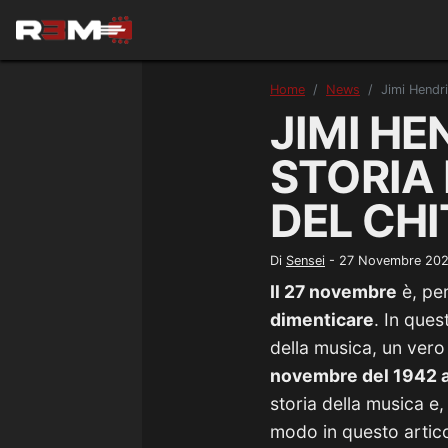
Home
News
Jimi Hendri
JIMI HE
STORIA
DEL CH
Di
Sensei
-
27 Novembre 20
Il 27 novembre
è, per
dimenticare
. In ques
della musica, un vero
novembre del 1942 a
storia della musica e
modo in questo artic