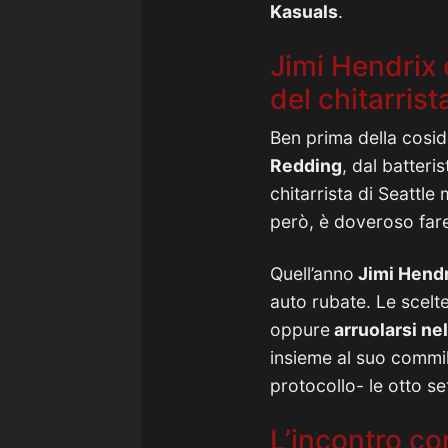
Kasuals
.
Jimi Hendrix 
del chitarrist
Ben prima della cosid
Redding
, dal batteris
chitarrista di Seattle 
però, è doveroso fare 
Quell’anno
Jimi Hendri
auto rubate. Le scelte
oppure
arruolarsi nel
insieme al suo commil
protocollo- le otto s
L’incontro con