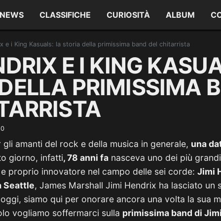
NEWS
CLASSIFICHE
CURIOSITÀ
ALBUM
C
x e i King Kasuals: la storia della primissima band del chitarrista
NDRIX E I KING KASUA
 DELLA PRIMISSIMA 
ITARRISTA
20
 gli amanti del rock e della musica in generale,
una da
to giorno, infatti
, 78 anni fa
nasceva uno dei più grandi c
 e proprio innovatore nel campo delle sei corde:
Jimi 
 Seattle
, James Marshall Jimi Hendrix ha lasciato un s
, oggi, siamo qui per onorare ancora una volta la sua m
olo vogliamo soffermarci sulla
primissima band di Jimi