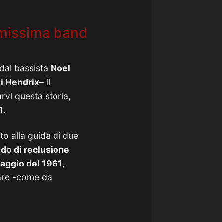
rimissima band
dal bassista
Noel
i Hendrix
– il
rvi questa storia,
1
.
to alla guida di due
do di reclusione
aggio del 1961
,
tare -come da