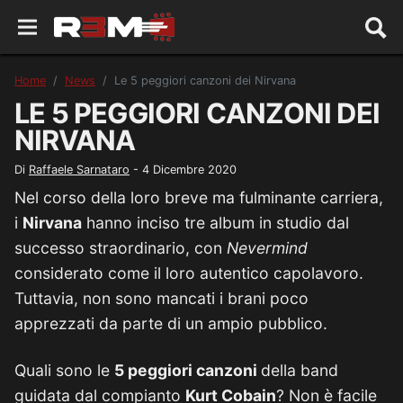
Home
News
Le 5 peggiori canzoni dei Nirvana
LE 5 PEGGIORI CANZONI DEI
NIRVANA
Di
Raffaele Sarnataro
-
4 Dicembre 2020
Nel corso della loro breve ma fulminante carriera,
i
Nirvana
hanno inciso tre album in studio dal
successo straordinario, con
Nevermind
considerato come il loro autentico capolavoro.
Tuttavia, non sono mancati i brani poco
apprezzati da parte di un ampio pubblico.
Quali sono le
5 peggiori canzoni
della band
guidata dal compianto
Kurt Cobain
? Non è facile