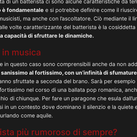
ità di un batterista ci sono alcune caratteristiche da te
iro è fondamentale
e si potrebbe definire come il riuscire
 musicisti, ma anche con l’ascoltatore. Ciò mediante il l
lle volte caratterizzante del batterista è la cosiddetta
la capacità di sfruttare le dinamiche.
 in musica
che in questo caso sono comprensibili anche da non addet
sanissimo al fortissimo, con un’infinità di sfumatur
nno sfruttate a seconda del brano. Sarà per esempio i
fortissimo nel corso di una ballata pop romanica, anc
cchio di chiunque. Per fare un paragone che esula dall’u
 in un contesto dove dominano il silenzio e la quiete 
 urlando come aquile.
erista più rumoroso di sempre?