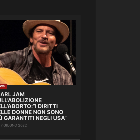
EWS
EARL JAM
LL’ABOLIZIONE
LL’ABORTO:”I DIRITTI
ELLE DONNE NON SONO
Ù GARANTITI NEGLI USA”
27 GIUGNO 2022