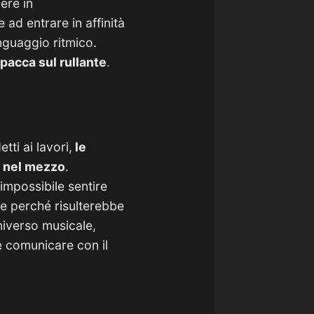
nere in
 ad entrare in affinità
inguaggio ritmico.
pacca sul rullante
.
ti ai lavori,
le
e nel mezzo
.
mpossibile sentire
he perché risulterebbe
niverso musicale,
e comunicare con il