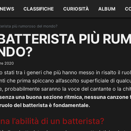
NEWS
CLASSIFICHE
CURIOSITÀ
ALBUM
C
atterista più rumoroso del mondo?
L BATTERISTA PIÙ R
NDO?
re 2020
o stati tra i generi che più hanno messo in risalto il ruol
ti che prima spiccano all’ascolto superficiale di qual
e, probabilmente saranno la voce del cantante o la chit
 senza una buona sezione ritmica, nessuna canzone
 ruolo del batterista è fondamentale.
a l’abilità di un batterista?