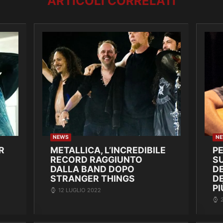
ARTICOLI CORRELATI
NEWS
N
R
METALLICA, L’INCREDIBILE
P
RECORD RAGGIUNTO
SU
DALLA BAND DOPO
DE
STRANGER THINGS
D
PI
12 LUGLIO 2022