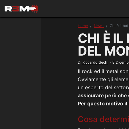
Home
News
Chi è il b
CHI È I
DEL MO
Di
Riccardo Sechi
-
8 Dicemb
Il rock ed il metal son
Ovviamente gli elemen
un esperto del settor
assicurare però che
Per questo motivo il
Cosa determin