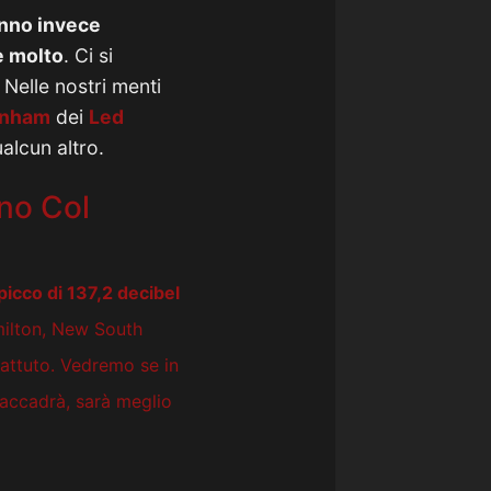
anno invece
te molto
. Ci si
 Nelle nostri menti
onham
dei
Led
alcun altro.
ano Col
picco di 137,2 decibel
milton, New South
battuto. Vedremo se in
 accadrà, sarà meglio