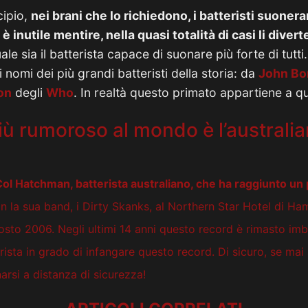
cipio,
nei brani che lo richiedono, i batteristi suoner
è inutile mentire, nella quasi totalità di casi li diver
e sia il batterista capace di suonare più forte di tutti.
nomi dei più grandi batteristi della storia: da
John B
on
degli
Who
. In realtà questo primato appartiene a qu
 più rumoroso al mondo è l’australi
ol Hatchman, batterista australiano, che ha raggiunto un 
 la sua band, i Dirty Skanks, al Northern Star Hotel di Ha
agosto 2006. Negli ultimi 14 anni questo record è rimasto im
rista in grado di infangare questo record. Di sicuro, se mai
arsi a distanza di sicurezza!