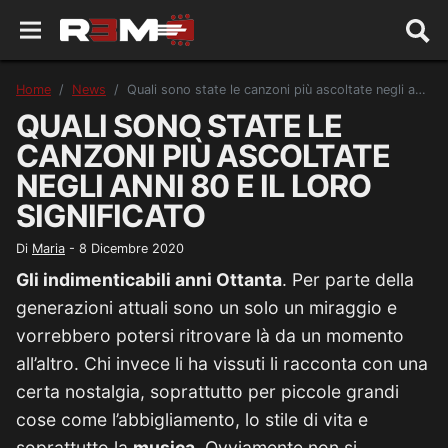
Home
News
Quali sono state le canzoni più ascoltate negli anni 80 e il loro significato
QUALI SONO STATE LE
CANZONI PIÙ ASCOLTATE
NEGLI ANNI 80 E IL LORO
SIGNIFICATO
Di
Maria
-
8 Dicembre 2020
Gli indimenticabili anni Ottanta
. Per parte della
generazioni attuali sono un solo un miraggio e
vorrebbero potersi ritrovare là da un momento
all’altro. Chi invece li ha vissuti li racconta con una
certa nostalgia, soprattutto per piccole grandi
cose come l’abbigliamento, lo stile di vita e
soprattutto la
musica.
Ovviamente non si