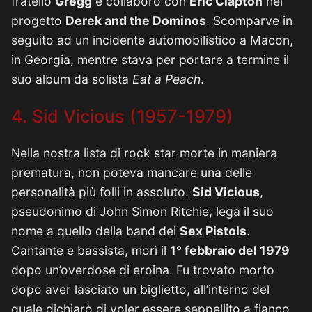
fratello
Gregg
e collaborò con
Eric Clapton
nel
progetto
Derek and the Dominos
. Scomparve in
seguito ad un incidente automobilistico a Macon,
in Georgia, mentre stava per portare a termine il
suo album da solista
Eat a Peach
.
4. Sid Vicious (1957-1979)
Nella nostra lista di rock star morte in maniera
prematura, non poteva mancare una delle
personalità più folli in assoluto.
Sid Vicious
,
pseudonimo di John Simon Ritchie, lega il suo
nome a quello della band dei
Sex Pistols
.
Cantante e bassista, morì il
1° febbraio del 1979
dopo un’overdose di eroina. Fu trovato morto
dopo aver lasciato un biglietto, all’interno del
quale dichiarò di voler essere seppellito a fianco