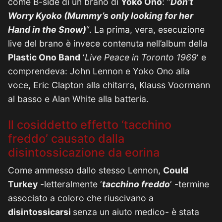
come B-side di un brano di
Yoko Ono
: “
Don’t
Worry Kyoko (Mummy’s only looking for her
Hand in the Snow)
“. La prima, vera, esecuzione
live del brano è invece contenuta nell’album della
Plastic Ono Band
‘
Live Peace in Toronto 1969
‘ e
comprendeva: John Lennon e Yoko Ono alla
voce, Eric Clapton alla chitarra, Klauss Voormann
al basso e Alan White alla batteria.
Il cosiddetto effetto ‘tacchino
freddo’ causato dalla
disintossicazione da eorina
Come ammesso dallo stesso Lennon,
Could
Turkey
-letteralmente ‘
tacchino freddo
‘ -termine
associato a coloro che riuscivano a
disintossicarsi
senza un aiuto medico- è stata