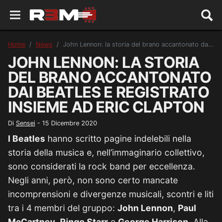
Home
News
John Lennon: la storia del brano accantonato dai Beatles e registrato insieme ad Eric Clapton
JOHN LENNON: LA STORIA
DEL BRANO ACCANTONATO
DAI BEATLES E REGISTRATO
INSIEME AD ERIC CLAPTON
Di
Sensei
-
15 Dicembre 2020
I Beatles
hanno scritto pagine indelebili nella
storia della musica e, nell’immaginario collettivo,
sono considerati la rock band per eccellenza.
Negli anni, però, non sono certo mancate
incomprensioni e divergenze musicali, scontri e liti
tra i 4 membri del gruppo:
John Lennon
,
Paul
McCartney
,
Ringo Starr
e
George Harrison
. Alla