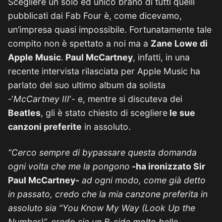
Scegliere un solo ed unico brano di tutti quelli
pubblicati dai Fab Four è, come dicevamo,
un’impresa quasi impossibile. Fortunatamente tale
compito non è spettato a noi ma a
Zane Lowe di
Apple Music
.
Paul McCartney
, infatti, in una
recente intervista rilasciata per Apple Music ha
parlato del suo ultimo album da solista
-‘
McCartney III
‘- e, mentre si discuteva dei
Beatles
, gli è stato chiesto di scegliere
le sue
canzoni preferite
in assoluto.
“Cerco sempre di bypassare questa domanda
ogni volta che me la pongono
-ha ironizzato Sir
Paul McCartney-
ad ogni modo, come già detto
in passato, credo che la mia canzone preferita in
assoluto sia “You Know My Way (Look Up the
Number)”, credo sia un B-side molto bello,