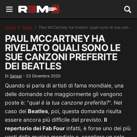
Home
News
Paul McCartney ha rivelato quali sono le sue canzoni preferite dei Beatles
PAUL MCCARTNEY HA
RIVELATO QUALI SONO LE
SUE CANZONI PREFERITE
DEI BEATLES
Di
Sensei
-
23 Dicembre 2020
Quando si parla di artisti di fama mondiale, una
delle domande che maggiormente gli vengono
poste è: “
qual è la tua canzone preferita?
“. Nel
caso dei
Beatles
, poi, questa domanda risulta
essere ancora più difficile del previsto.
Il
repertorio dei Fab Four
infatti, è forse uno dei più
vasti della musica mondiale e, scegliere un solo