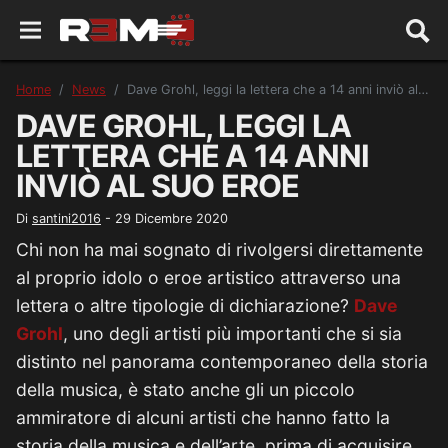
Home
News
Dave Grohl, leggi la lettera che a 14 anni inviò al suo eroe
DAVE GROHL, LEGGI LA
LETTERA CHE A 14 ANNI
INVIÒ AL SUO EROE
Di
santini2016
-
29 Dicembre 2020
Chi non ha mai sognato di rivolgersi direttamente
al proprio idolo o eroe artistico attraverso una
lettera o altre tipologie di dichiarazione?
Dave
Grohl
, uno degli artisti più importanti che si sia
distinto nel panorama contemporaneo della storia
della musica, è stato anche gli un piccolo
ammiratore di alcuni artisti che hanno fatto la
storia della musica e dell’arte, prima di acquisire