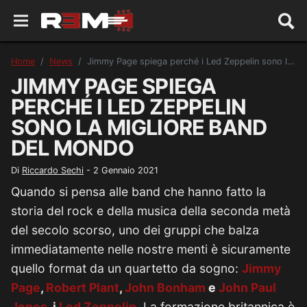
Home
News
Jimmy Page spiega perché i Led Zeppelin sono la migliore band del mondo
JIMMY PAGE SPIEGA
PERCHÉ I LED ZEPPELIN
SONO LA MIGLIORE BAND
DEL MONDO
Di
Riccardo Sechi
-
2 Gennaio 2021
Quando si pensa alle band che hanno fatto la
storia del rock e della musica della seconda metà
del secolo scorso, uno dei gruppi che balza
immediatamente nelle nostre menti è sicuramente
quello format da un quartetto da sogno:
Jimmy
Page
,
Robert Plant
,
John Bonham
e
John Paul
Jones
, i
Led Zeppelin
. La formazione britannica è