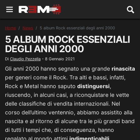
Home
News
5 album Rock essenziali degli anni 2000
5 ALBUM ROCK ESSENZIALI
DEGLI ANNI 2000
Di
Claudio Pezzella
-
8 Gennaio 2021
Gli anni 2000 hanno segnato una grande
rinascita
per generi come il Rock. Tra alti e bassi, infatti,
Rock e Metal hanno saputo
distinguersi
,
riuscendo, in alcuni casi, a riconquistare le vette
delle classifiche di vendita internazionali. Nel
corso dell’ultimo ventennio, abbiamo assistito alla
nascita e al ritorno di alcune tra le più grandi band
di tutti i tempi che, di conseguenza, hanno
regalato al mondo attimi
indimenticabili
,