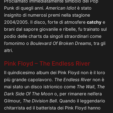
Proclamato immediatamente simbolo del Pop
Punk di quegli anni.
American Idiot
è stato
insignito di numerosi premi nella stagione
2004/2005. Il disco, forte di atmosfere
catchy
e
brani dal sapore giovanile e ribelle, fu trainato sul
podio delle charts da singoli straordinari come
l’omonimo o
Boulevard Of Broken Dreams
, tra gli
altri.
Pink Floyd – The Endless River
Il quindicesimo album dei Pink Floyd non è il loro
più grande capolavoro.
The Endless River
non è
mai stato un disco istrionico come
The Wall
,
The
Dark Side Of The Moon
o, per rimanere nell’era
Gilmour,
The Division Bell
. Quando il leggendario
chitarrista ed il batterista dei Pink Floyd hanno