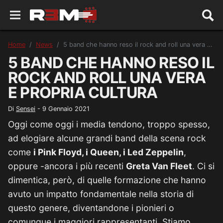
Home
News
5 band che hanno reso il rock and roll una vera e propria cultura
5 BAND CHE HANNO RESO IL
ROCK AND ROLL UNA VERA
E PROPRIA CULTURA
Di
Sensei
-
9 Gennaio 2021
Oggi come oggi i media tendono, troppo spesso,
ad elogiare alcune grandi band della scena rock
come
i Pink Floyd, i Queen, i Led Zeppelin
,
oppure -ancora i più recenti
Greta Van Fleet
. Ci si
dimentica, però, di quelle formazione che hanno
avuto un impatto fondamentale nella storia di
questo genere, diventandone i pionieri o
comunque i maggiori rappresentanti. Stiamo