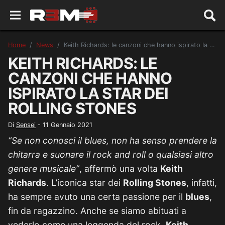
Home
News
Keith Richards: le canzoni che hanno ispirato la star dei Rolling Stones
KEITH RICHARDS: LE
CANZONI CHE HANNO
ISPIRATO LA STAR DEI
ROLLING STONES
Di
Sensei
-
11 Gennaio 2021
“Se non conosci il blues, non ha senso prendere la
chitarra e suonare il rock and roll o qualsiasi altro
genere musicale”
, affermò una volta
Keith
Richards
. L’iconica star dei
Rolling Stones
, infatti,
ha sempre avuto una certa passione per il
blues
,
fin da ragazzino. Anche se siamo abituati a
vederlo come una leggenda del rock,
Keith