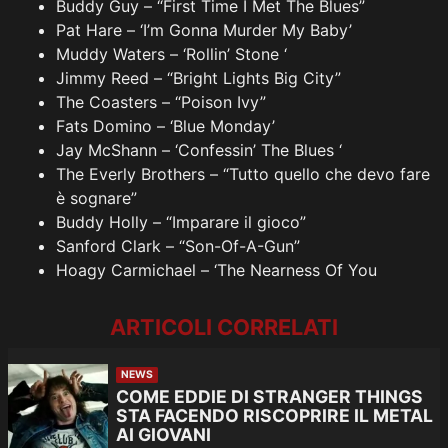
Buddy Guy – “First Time I Met The Blues”
Pat Hare – ‘I’m Gonna Murder My Baby’
Muddy Waters – ‘Rollin’ Stone ‘
Jimmy Reed – “Bright Lights Big City”
The Coasters – “Poison Ivy”
Fats Domino – ‘Blue Monday’
Jay McShann – ‘Confessin’ The Blues ‘
The Everly Brothers – “Tutto quello che devo fare
è sognare”
Buddy Holly – “Imparare il gioco”
Sanford Clark – “Son-Of-A-Gun”
Hoagy Carmichael – ‘The Nearness Of You
ARTICOLI CORRELATI
NEWS
COME EDDIE DI STRANGER THINGS
STA FACENDO RISCOPRIRE IL METAL
AI GIOVANI