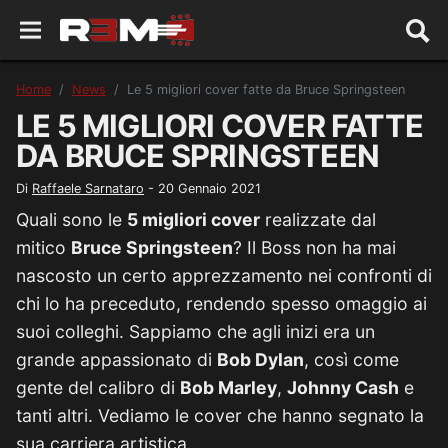
Home
News
Le 5 migliori cover fatte da Bruce Springsteen
LE 5 MIGLIORI COVER FATTE
DA BRUCE SPRINGSTEEN
Di
Raffaele Sarnataro
-
20 Gennaio 2021
Quali sono le
5 migliori cover
realizzate dal
mitico
Bruce Springsteen
? Il Boss non ha mai
nascosto un certo apprezzamento nei confronti di
chi lo ha preceduto, rendendo spesso omaggio ai
suoi colleghi. Sappiamo che agli inizi era un
grande appassionato di
Bob Dylan
, così come
gente del calibro di
Bob Marley
,
Johnny Cash
e
tanti altri. Vediamo le cover che hanno segnato la
sua carriera artistica.