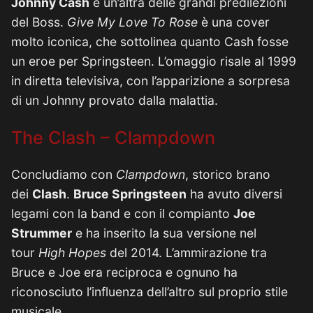
Johnny Cash
è un’altra delle grandi predilezioni
del Boss.
Give My Love To Rose
è una cover
molto iconica, che sottolinea quanto Cash fosse
un eroe per Springsteen. L’omaggio risale al 1999
in diretta televisiva, con l’apparizione a sorpresa
di un Johnny provato dalla malattia.
The Clash – Clampdown
Concludiamo con
Clampdown
, storico brano
dei
Clash
.
Bruce Springsteen
ha avuto diversi
legami con la band e con il compianto
Joe
Strummer
e ha inserito la sua versione nel
tour
High Hopes
del 2014. L’ammirazione tra
Bruce e Joe era reciproca e ognuno ha
riconosciuto l’influenza dell’altro sul proprio stile
musicale.