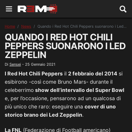
Home
News
Quando i Red Hot Chili Peppers suonarono i Led Zeppelin
QUANDO I RED HOT CHILI
PEPPERS SUONARONO I LED
ZEPPELIN
Di
Sensei
-
25 Gennaio 2021
I Red Hot Chili Peppers
il
2 febbraio del 2014
si
esibirono -così come Bruno Mars- durante il
celeberrimo
show dell’intervallo del Super Bowl
e, per l’occasione, pensarono ad un qualcosa di
più unico che raro: eseguire una
cover di uno
storico brano dei Led Zeppelin
.
La FNL
(Federazione di Football americano)