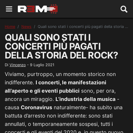
Home
News
Quali sono stati i concerti più pagati della storia del rock?
QUALI SONO STATI I
CONCERTI PIÙ PAGATI
DELLA STORIA DEL ROCK?
Di
Vincenzo
-
9 Luglio 2021
Viviamo, purtroppo, un momento storico non
indifferente.
I concerti, le manifestazioni
all’aperto e gli eventi pubblici
sono, per ora,
ancora un miraggio.
L’industria della musica
-
causa
Coronavirus
naturalmente- ha subito una
battuta d’arresto non indifferente: sono stati
annullati, o temporaneamente sospesi, tutti i
concerti e gli eventi del 2020 e, in questo nuovo