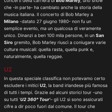
concerti della carriera di
Bob Marley
, uno show
che -in parte- ha cambiato anche la storia della
musica italiana. Il concerto di Bob Marley a
Milano
-datato 27 giugno 1980- non fu un
semplice evento, ma un qualcosa di veramente
unico. Dinanzi a ben 100 mila persone, in un
San
Siro
gremito, Bob Marley riuscì a coniugare varie
culture musicali: quella rasta, quella punk e,
naturalmente, quella reggae.
U2
In questa speciale classifica non potevamo certo
escludere i mitici
U2
, la band irlandese più famosa
di tutti i tempi. Grazie ad alcuni storici tour -uno
su tutti ‘
U2 360° Tour’
– gli U2 si sono assicurati
cifre a dir poco fuori dal comune. Il tour che