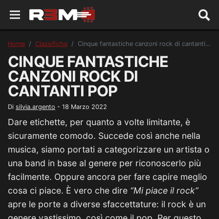
Home
Classifiche
Cinque fantastiche canzoni rock di cantanti pop
CINQUE FANTASTICHE
CANZONI ROCK DI
CANTANTI POP
Di
silvia.argento
-
18 Marzo 2022
Dare etichette, per quanto a volte limitante, è
sicuramente comodo. Succede così anche nella
musica, siamo portati a categorizzare un artista o
una band in base al genere per riconoscerlo più
facilmente. Oppure ancora per fare capire meglio
cosa ci piace. È vero che dire
“Mi piace il rock”
apre le porte a diverse sfaccettature: il rock è un
genere vastissimo, così come il pop. Per questo