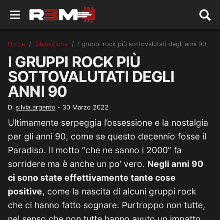
Home
Classifiche
I gruppi rock più sottovalutati degli anni 90
I GRUPPI ROCK PIÙ
SOTTOVALUTATI DEGLI
ANNI 90
Di
silvia.argento
-
30 Marzo 2022
Ultimamente serpeggia l’ossessione e la nostalgia
per gli anni 90, come se questo decennio fosse il
Paradiso. Il motto “che ne sanno i 2000” fa
sorridere ma è anche un po’ vero.
Negli anni 90
ci sono state effettivamente tante cose
positive
, come la nascita di alcuni gruppi rock
che ci hanno fatto sognare. Purtroppo non tutte,
nel senso che non tutte hanno avuto un impatto