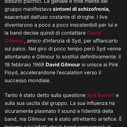
disturbi psichici. La geniale e folle mente del
gruppo manifestava
sintomi di schizofrenia,
esacerbati dall’uso costante di droghe. I live
diventarono a poco a poco insostenibili per lui e
la band decise quindi di contattare
David
Gilmour
, amico d’infanzia di Syd, per affiancarlo
sul palco. Nel giro di poco tempo però Syd venne
allontanato e Gilmour lo sostituì definitivamente: il
18 febbraio 1968
David Gilmour
si unisce ai Pink
Floyd, accelerandone l’
escalation
verso il
successo mondiale.
Tanto è stato detto sulla questione
Syd Barrett
e
sulla sua uscita dal gruppo. La sua influenza ha
sicuramente plasmato il sound e l’identità della
band, ma Gilmour ne è stato altrettanto artefice. È
insieme a lui infatti che la band consegnerà al