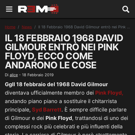
Home
News
Il 18 Febbraio 1968 David Gilmour entrò nei Pink Floyd, ecco come andarono le cose
IL 18 FEBBRAIO 1968 DAVID
GILMOUR ENTRÒ NEI PINK
FLOYD, ECCO COME
ANDARONO LE COSE
Di
alice
-
18 Febbraio 2019
GgIl 18 febbraio del 1968 David Gilmour
diventava ufficialmente membro dei
Pink Floyd,
andando piano piano a sostituire il chitarrista
principale,
Syd Barrett
. È sempre difficile parlare
di Gilmour e dei
Pink Floyd
, trattandosi di uno dei
complessi rock più celebrati e più influenti della
storia. La carriera di Gilmour è però strettamente