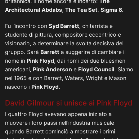
britannica. Il nome ancora è incerto:
The
Architectural Abdabs
,
The Tea Set
,
Sigma 6.
Fu l’incontro con
Syd Barrett
, chitarrista e
studente di pittura, compositore eccentrico e
visionario, a determinare la svolta decisiva del
gruppo. Sarà
Barrett
a suggerire di cambiare il
nome in
Pink Floyd
, dai nomi dei due bluesmen
americani,
Pink Anderson
e
Floyd Council
. Siamo
nel 1965 e con Barrett, Waters, Wright e Mason
nascono i
Pink Floyd
.
David Gilmour si unisce ai Pink Floyd
I quattro Floyd avevano appena iniziato a
muovere i loro passi nell’industria musicale
quando Barrett cominciò a mostrare i primi