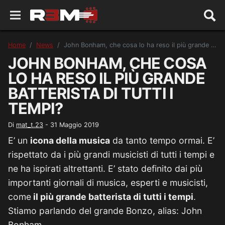
Home
News
John Bonham, che cosa lo ha reso il più grande batterista di tutti i tempi?
JOHN BONHAM, CHE COSA
LO HA RESO IL PIÙ GRANDE
BATTERISTA DI TUTTI I
TEMPI?
Di
mat_t.23
-
31 Maggio 2019
E’ un
icona della musica
da tanto tempo ormai. E’
rispettato da i più grandi musicisti di tutti i tempi e
ne ha ispirati altrettanti. E’ stato definito dai più
importanti giornali di musica, esperti e musicisti,
come
il più grande batterista di tutti i tempi
.
Stiamo parlando del grande Bonzo, alias: John
Bonham.