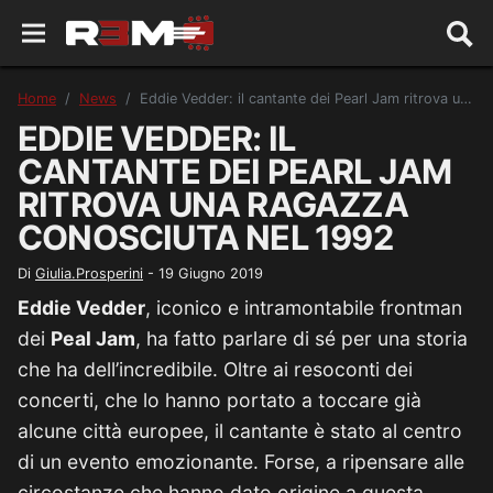
Home
News
Eddie Vedder: il cantante dei Pearl Jam ritrova una ragazza conosciuta nel 1992
EDDIE VEDDER: IL
CANTANTE DEI PEARL JAM
RITROVA UNA RAGAZZA
CONOSCIUTA NEL 1992
Di
Giulia.Prosperini
-
19 Giugno 2019
Eddie Vedder
, iconico e intramontabile frontman
dei
Peal Jam
, ha fatto parlare di sé per una storia
che ha dell’incredibile. Oltre ai resoconti dei
concerti, che lo hanno portato a toccare già
alcune città europee, il cantante è stato al centro
di un evento emozionante. Forse, a ripensare alle
circostanze che hanno dato origine a questa