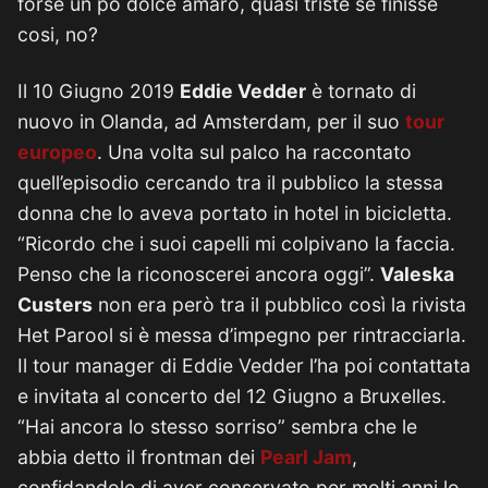
forse un pò dolce amaro, quasi triste se finisse
cosi, no?
Il 10 Giugno 2019
Eddie Vedder
è tornato di
nuovo in Olanda, ad Amsterdam, per il suo
tour
europeo
. Una volta sul palco ha raccontato
quell’episodio cercando tra il pubblico la stessa
donna che lo aveva portato in hotel in bicicletta.
“Ricordo che i suoi capelli mi colpivano la faccia.
Penso che la riconoscerei ancora oggi”.
Valeska
Custers
non era però tra il pubblico così la rivista
Het Parool si è messa d’impegno per rintracciarla.
Il tour manager di Eddie Vedder l’ha poi contattata
e invitata al concerto del 12 Giugno a Bruxelles.
“Hai ancora lo stesso sorriso” sembra che le
abbia detto il frontman dei
Pearl Jam
,
confidandole di aver conservato per molti anni lo