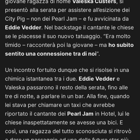
giovane ragazza di nome
Valeska Custers
, si
presentò alla serata per assistere all’esizione dei
City Pig – non dei Pearl Jam – e fu avvicinata da
Eddie Vedder
. Nel backstage il cantante le chiese
se le piacesse il suo nuovo tatuaggio. “Era molto
timido – racconterà poi la giovane – ma
ho subito
sentito una connessione tra di noi
“.
Un incontro fortuito dunque che si risolse in una
chimica istantanea tra i due.
Eddie Vedder
e
Valeska passarono il resto della serata, fino alle
tre di notte, a parlare in un bar. Alla fine, quando
lei stava per chiamare un taxi che avrebbe
riportato il cantante dei
Pearl Jam
in Hotel, lui le
chiese inaspettatamente se avesse una bici. E
così, una ragazza del tutto sconosciuta si ritrovò
a dare un passaggio ad una delle future star più