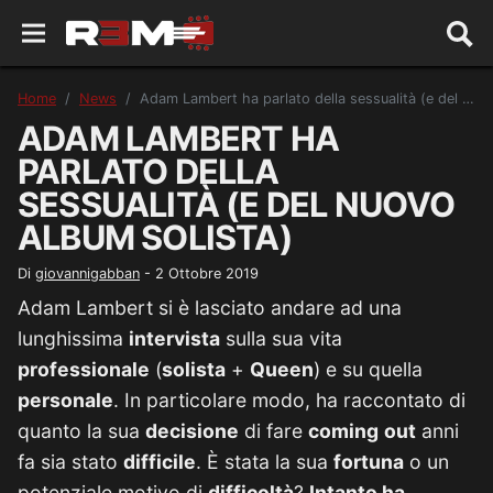
Home
News
Adam Lambert ha parlato della sessualità (e del nuovo album solista)
ADAM LAMBERT HA
PARLATO DELLA
SESSUALITÀ (E DEL NUOVO
ALBUM SOLISTA)
Di
giovannigabban
-
2 Ottobre 2019
Adam Lambert si è lasciato andare ad una
lunghissima
intervista
sulla sua vita
professionale
(
solista
+
Queen
) e su quella
personale
. In particolare modo, ha raccontato di
quanto la sua
decisione
di fare
coming
out
anni
fa sia stato
difficile
. È stata la sua
fortuna
o un
potenziale motivo di
difficoltà
?
Intanto ha