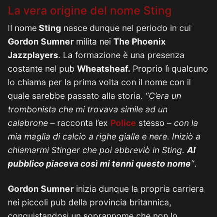
La vera origine del nome Sting
Il nome
Sting
nasce dunque nel periodo in cui
Gordon Sumner
milita nei
The Phoenix
Jazzplayers
. La formazione è una presenza
costante nel pub
Wheatsheaf.
Proprio lì qualcuno
lo chiama per la prima volta con il nome con il
quale sarebbe passato alla storia.
“C’era un
trombonista che mi trovava simile ad un
calabrone
– racconta l’ex
Police
stesso –
con la
mia maglia di calcio a righe gialle e nere. Iniziò a
chiamarmi Stinger che poi abbreviò in Sting.
Al
pubblico piaceva così mi tenni questo nome
“
.
Gordon Sumner
inizia dunque la propria carriera
nei piccoli pub della provincia britannica,
conquistandosi un soprannome che non lo