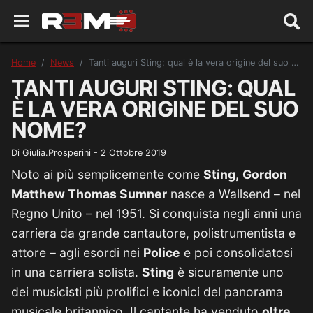
Home
News
Tanti auguri Sting: qual è la vera origine del suo nome?
TANTI AUGURI STING: QUAL
È LA VERA ORIGINE DEL SUO
NOME?
Di
Giulia.Prosperini
-
2 Ottobre 2019
Noto ai più semplicemente come
Sting,
Gordon
Matthew Thomas Sumner
nasce a Wallsend – nel
Regno Unito – nel 1951. Si conquista negli anni una
carriera da grande cantautore, polistrumentista e
attore – agli esordi nei
Police
e poi consolidatosi
in una carriera solista.
Sting
è sicuramente uno
dei musicisti più prolifici e iconici del panorama
musicale britannico. Il cantante ha venduto
oltre