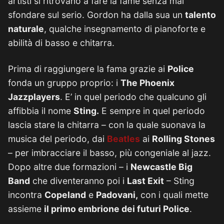
artisti si ritrovano a fare la fame senza mai
sfondare sul serio. Gordon ha dalla sua un
talento
naturale
, qualche insegnamento di pianoforte e
abilità di basso e chitarra.
Prima di raggiungere la fama grazie ai
Police
fonda un gruppo proprio: i
The Phoenix
Jazzplayers
. E’ in quel periodo che qualcuno gli
affibbia il nome
Sting.
E sempre in quel periodo
lascia stare la chitarra – con la quale suonava la
musica del periodo, dai
Beatles
ai
Rolling Stones
– per imbracciare il basso, più congeniale al jazz.
Dopo altre due formazioni – i
Newcastle Big
Band
che diventeranno poi i
Last Exit
– Sting
incontra
Copeland
e
Padovani,
con i quali mette
assieme
il primo embrione dei futuri Police
.