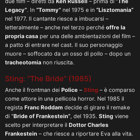
due film – diretti da
Ken Russell
– prima di
“The
Legacy”
. In
“Tommy”
nel 1975 e in
“Lisztomania”
nel 1977. Il cantante riesce a imbucarsi –
letteralmente – anche nel terzo perché
offre la
propria casa
per una delle ambientazioni del film –
a patto di entrare nel cast. Il suo personaggio
muore – soffocato da un osso di pollo – dopo un
tracheotomia
non riuscita.
Sting: “The Bride” (1985)
Anche il frontman dei
Police
–
Sting
– è comparso
come attore in una pellicola horror. Nel 1985 il
regista
Franc Roddam
decide di girare il remake
di “
Bride of Frankestein”
, del 1935.
Sting
viene
scelto per interpretare il
Dottor Charles
Frankestein
– che riesce a riportare Eva alla vita.