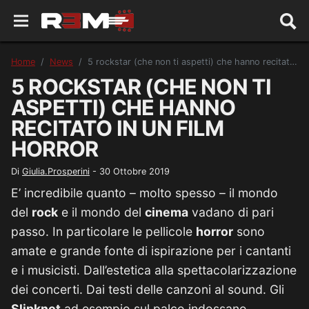
Home
News
5 rockstar (che non ti aspetti) che hanno recitato in un film horror
5 ROCKSTAR (CHE NON TI
ASPETTI) CHE HANNO
RECITATO IN UN FILM
HORROR
Di
Giulia.Prosperini
-
30 Ottobre 2019
E’ incredibile quanto – molto spesso – il mondo
del
rock
e il mondo del
cinema
vadano di pari
passo. In particolare le pellicole
horror
sono
amate e grande fonte di ispirazione per i cantanti
e i musicisti. Dall’estetica alla spettacolarizzazione
dei concerti. Dai testi delle canzoni al sound. Gli
Slipknot
ad esempio sul palco indossano