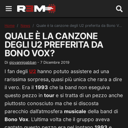
Home
News
Quale è la canzone degli U2 preferita da Bono Vox?
QUALE È LA CANZONE
DEGLI U2 PREFERITA DA
BONO VOX?
Di
giovannigabban
-
7 Dicembre 2019
I fan degli
U2
hanno potuto assistere ad una
rarissima sorpresa
,
quasi più unica che rara a dire
il vero. Era il
1993
che la band non eseguiva
questo pezzo in
tour
e si tratta di un pezzo anche
piuttosto conosciuto ma che si discosta
parecchio dall’atmosfera
musicale
della band di
Bono
Vox
. L’ultima volta che il gruppo aveva
cantato questo pezzo era nel lontano
1993
e