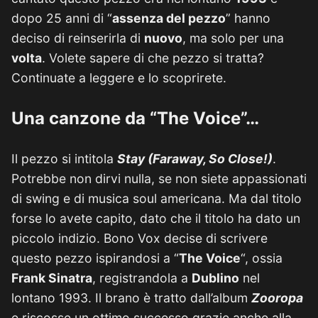
dopo 25 anni di “
assenza del pezzo
” hanno
deciso di reinserirla di
nuovo
, ma solo per una
volta
. Volete sapere di che pezzo si tratta?
Continuate a leggere e lo scoprirete.
Una canzone da “The Voice”…
Il pezzo si intitola
Stay (Faraway, So Close!)
.
Potrebbe non dirvi nulla, se non siete appassionati
di swing e di musica soul americana. Ma dal titolo
forse lo avete capito, dato che il titolo ha dato un
piccolo indizio. Bono Vox decise di scrivere
questo pezzo ispirandosi a “
The Voice
“, ossia
Frank Sinatra
, registrandola a
Dublino
nel
lontano 1993. Il brano è tratto dall’album
Zooropa
e riscosse un ottimo successo grazie anche alla