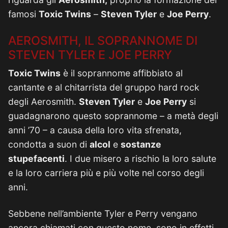
famosi
Toxic Twins
–
Steven Tyler
e
Joe Perry
.
AEROSMITH, IL SOPRANNOME DI
STEVEN TYLER E JOE PERRY
Toxic Twins
è il soprannome affibbiato al
cantante e al chitarrista del gruppo hard rock
degli Aerosmith.
Steven Tyler
e
Joe Perry
si
guadagnarono questo soprannome – a metà degli
anni ’70 – a causa della loro vita sfrenata,
condotta a suon di
alcol
e
sostanze
stupefacenti
. I due misero a rischio la loro salute
e la loro carriera più e più volte nel corso degli
anni.
Sebbene nell’ambiente Tyler e Perry vengano
ancora chiamati con questo nome, sono in effetti