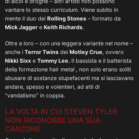
di alcol e droghe – altri artisti noti possono
vantare lo stesso curriculum. Viene subito in
mente il duo dei
Rolling Stones
– formato da
Mick Jagger
e
Keith Richards
.
Oltre a loro – con una leggera variante nel nome –
anche i
Terror Twins
dei
Motley Crue
, ovvero
Nikki Sixx
e
Tommy Lee.
Il bassista e il batterista
della formazione hair metal , non solo erano soliti
abusare di sostanze stupefacenti ma si lasciavano
andare, spesso e volentieri, ad atti di
“vandalismo” in coppia.
LA VOLTA IN CUI STEVEN TYLER
NON RICONOBBE UNA SUA
CANZONE