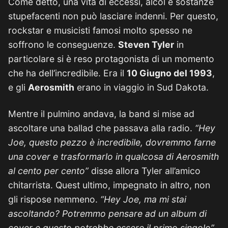
Come detto, una vita di eccessi, alcol e sostanze
stupefacenti non può lasciare indenni. Per questo,
rockstar e musicisti famosi molto spesso ne
soffrono le conseguenze.
Steven Tyler
in
particolare si è reso protagonista di un momento
che ha dell’incredibile. Era il
10 Giugno del 1993
,
e gli
Aerosmith
erano in viaggio in Sud Dakota.
Mentre il pulmino andava, la band si mise ad
ascoltare una ballad che passava alla radio.
“Hey
Joe, questo pezzo è incredibile, dovremmo farne
una cover e trasformarlo in qualcosa di Aerosmith
al cento per cento”
disse allora Tyler all’amico
chitarrista. Quest ultimo, impegnato in altro, non
gli rispose nemmeno.
“Hey Joe, ma mi stai
ascoltando? Potremmo pensare ad un album di
cover e questo potrebbe essere il primo singolo”.