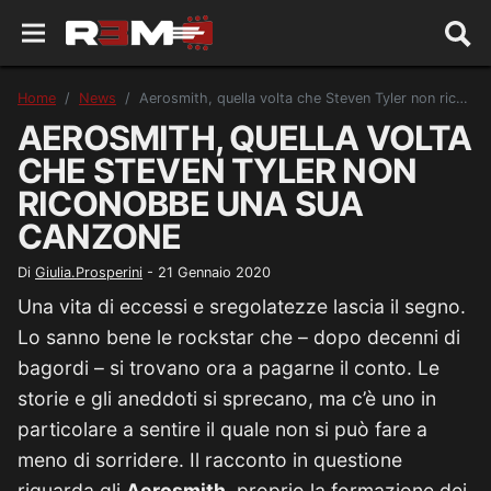
Home
News
Aerosmith, quella volta che Steven Tyler non riconobbe una sua canzone
AEROSMITH, QUELLA VOLTA
CHE STEVEN TYLER NON
RICONOBBE UNA SUA
CANZONE
Di
Giulia.Prosperini
-
21 Gennaio 2020
Una vita di eccessi e sregolatezze lascia il segno.
Lo sanno bene le rockstar che – dopo decenni di
bagordi – si trovano ora a pagarne il conto. Le
storie e gli aneddoti si sprecano, ma c’è uno in
particolare a sentire il quale non si può fare a
meno di sorridere. Il racconto in questione
riguarda gli
Aerosmith,
proprio la formazione dei