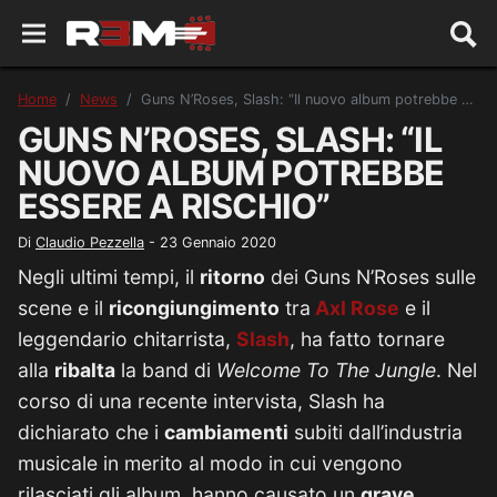
Home
News
Guns N’Roses, Slash: “Il nuovo album potrebbe essere a rischio”
GUNS N’ROSES, SLASH: “IL
NUOVO ALBUM POTREBBE
ESSERE A RISCHIO”
Di
Claudio Pezzella
-
23 Gennaio 2020
Negli ultimi tempi, il
ritorno
dei Guns N’Roses sulle
scene e il
ricongiungimento
tra
Axl Rose
e il
leggendario chitarrista,
Slash
, ha fatto tornare
alla
ribalta
la band di
Welcome To The Jungle
. Nel
corso di una recente intervista, Slash ha
dichiarato che i
cambiamenti
subiti dall’industria
musicale in merito al modo in cui vengono
rilasciati gli album, hanno causato un
grave