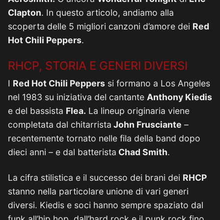
Clapton
. In questo articolo, andiamo alla
scoperta delle 5 migliori canzoni d’amore dei
Red
Hot Chili Peppers
.
RHCP, STORIA E GENERI DIVERSI
I
Red Hot Chili Peppers
si formano a Los Angeles
nel 1983 su iniziativa del cantante
Anthony Kiedis
e del bassista
Flea.
La lineup originaria viene
completata dal chitarrista
John Frusciante
–
recentemente tornato nelle fila della band dopo
dieci anni – e dal batterista
Chad Smith
.
La cifra stilistica e il successo dei brani dei
RHCP
stanno nella particolare unione di vari generi
diversi. Kiedis e soci hanno sempre spaziato dal
funk all’hip hop, dall’hard rock e il punk rock fino