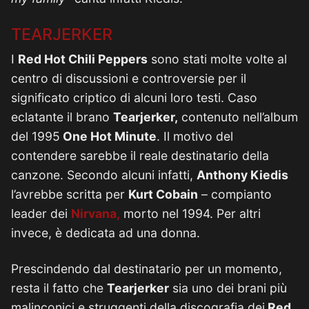
TEARJERKER
I
Red Hot Chili Peppers
sono stati molte volte al
centro di discussioni e controversie per il
significato criptico di alcuni loro testi. Caso
eclatante il brano
Tearjerker,
contenuto nell’album
del 1995
One Hot Minute
. Il motivo del
contendere sarebbe il reale destinatario della
canzone. Secondo alcuni infatti,
Anthony Kiedis
l’avrebbe scritta per
Kurt Cobain
– compianto
leader dei
Nirvana,
morto nel 1994. Per altri
invece, è dedicata ad una donna.
Prescindendo dal destinatario per un momento,
resta il fatto che
Tearjerker
sia uno dei brani più
malinconici e struggenti della discografia dei
Red