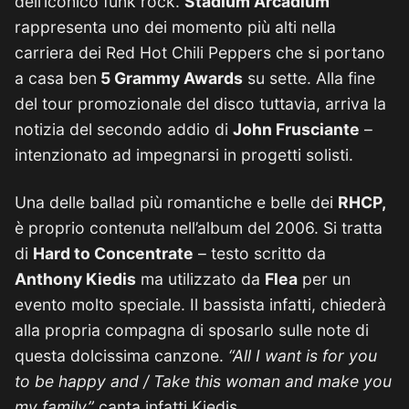
dell’iconico funk rock.
Stadium Arcadium
rappresenta uno dei momento più alti nella
carriera dei Red Hot Chili Peppers che si portano
a casa ben
5 Grammy Awards
su sette. Alla fine
del tour promozionale del disco tuttavia, arriva la
notizia del secondo addio di
John Frusciante
–
intenzionato ad impegnarsi in progetti solisti.
Una delle ballad più romantiche e belle dei
RHCP,
è proprio contenuta nell’album del 2006. Si tratta
di
Hard to Concentrate
– testo scritto da
Anthony Kiedis
ma utilizzato da
Flea
per un
evento molto speciale. Il bassista infatti, chiederà
alla propria compagna di sposarlo sulle note di
questa dolcissima canzone.
“All I want is for you
to be happy and / Take this woman and make you
my family”
canta infatti Kiedis.