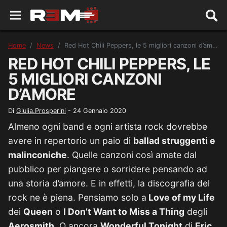
Home
News
Red Hot Chili Peppers, le 5 migliori canzoni d’amore
RED HOT CHILI PEPPERS, LE
5 MIGLIORI CANZONI
D’AMORE
Di
Giulia.Prosperini
-
24 Gennaio 2020
Almeno ogni band e ogni artista rock dovrebbe
avere in repertorio un paio di
ballad struggenti e
malinconiche
. Quelle canzoni così amate dal
pubblico per piangere o sorridere pensando ad
una storia d’amore. E in effetti, la discografia del
rock ne è piena. Pensiamo solo a
Love of my Life
dei
Queen
o
I Don’t Want to Miss a Thing
degli
Aerosmith.
O ancora
Wonderful Tonight
di
Eric