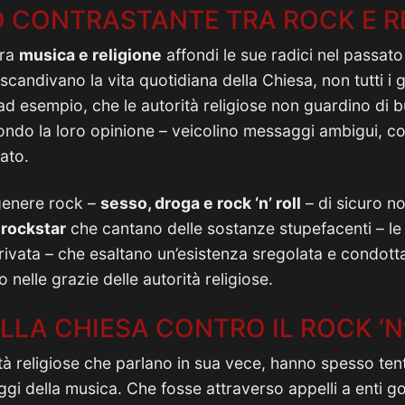
O CONTRASTANTE TRA ROCK E R
tra
musica e religione
affondi le sue radici nel passato
scandivano la vita quotidiana della Chiesa, non tutti i 
 ad esempio, che le autorità religiose non guardino di b
ondo la loro opinione – veicolino messaggi ambigui, corr
iato.
genere rock –
sesso, droga e rock ‘n’ roll
– di sicuro no
e
rockstar
che cantano delle sostanze stupefacenti – le 
rivata – che esaltano un’esistenza sregolata e condotta 
o nelle grazie delle autorità religiose.
LLA CHIESA CONTRO IL ROCK ‘N
ità religiose che parlano in sua vece, hanno spesso ten
gi della musica. Che fosse attraverso appelli a enti go