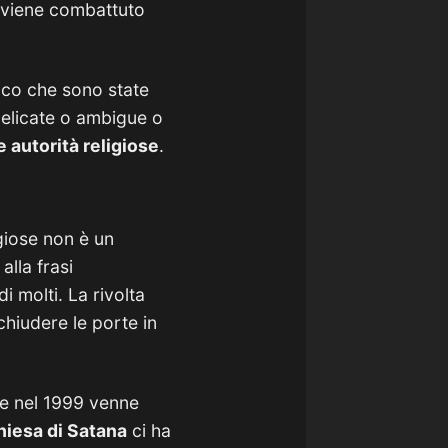
viene combattuto
fico che sono state
ndelicate o ambigue o
 autorità religiose
.
igiose non è un
alla frasi
i molti. La rivolta
 chiudere le porte in
re nel 1999 venne
iesa di Satana
ci ha