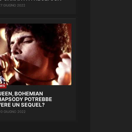
27 GIUGNO 2022
EWS
UEEN, BOHEMIAN
HAPSODY POTREBBE
VERE UN SEQUEL?
20 GIUGNO 2022