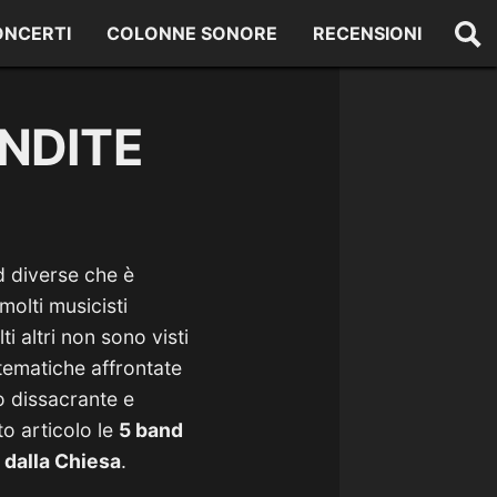
ONCERTI
COLONNE SONORE
RECENSIONI
NDITE
nd diverse che è
molti musicisti
i altri non sono visti
tematiche affrontate
o dissacrante e
to articolo le
5 band
dalla Chiesa
.