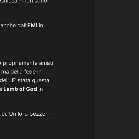
a Chiesa – non sono
anche dall’
EMI
in
 propriamente amati
 ma della fede in
deli. E’ stata questa
i
Lamb of God
in
ici. Un loro pezzo –