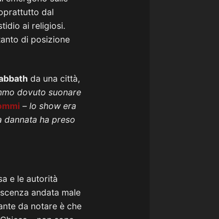
oprattutto dal
idio ai religiosi.
anto di posizione
Sabbath
da una città,
remmo dovuto suonare
Iommi
–
lo show era
la dannata ha preso
a e le autorità
olescenza andata male
sante da notare è che