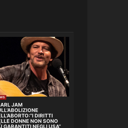
EWS
EARL JAM
LL’ABOLIZIONE
LL’ABORTO:”I DIRITTI
ELLE DONNE NON SONO
Ù GARANTITI NEGLI USA”