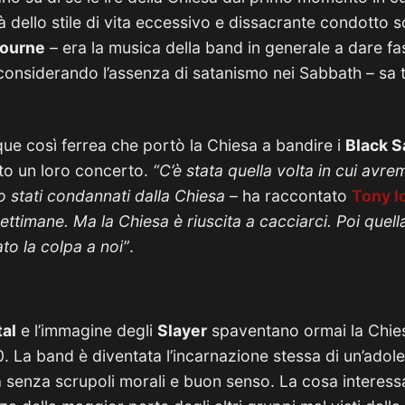
là dello stile di vita eccessivo e dissacrante condotto s
ourne
– era la musica della band in generale a dare fast
considerando l’assenza di satanismo nei Sabbath – sa t
 così ferrea che portò la Chiesa a bandire i
Black 
sto un loro concerto.
“C’è stata quella volta in cui av
o stati condannati dalla Chiesa
– ha raccontato
Tony 
ettimane. Ma la Chiesa è riuscita a cacciarci. Poi quel
to la colpa a noi”
.
al
e l’immagine degli
Slayer
spaventano ormai la Chies
’80. La band è diventata l’incarnazione stessa di un’ad
a senza scrupoli morali e buon senso. La cosa interes