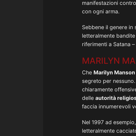
manifestazioni contro q
con ogni arma.
Sebbene il genere in s
letteralmente bandite 
riferimenti a Satana 
MARILYN M
Che
Marilyn Manson
segreto per nessuno. A
chiaramente offensive 
delle
autorità religio
faccia innumerevoli v
Nel 1997 ad esempio,
letteralmente cacciat