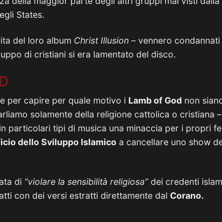
za della maggior parte degli altri gruppi mal visti dall
egli States.
ita del loro album
Christ Illusion
– vennero condannati 
ppo di cristiani si era lamentato del disco.
D
e per capire per quale motivo i
Lamb of God
non siano
rliamo solamente della religione cattolica o cristiana –
n particolari tipi di musica una minaccia per i propri fe
icio dello Sviluppo Islamico
a cancellare uno show de
ata di
“violare la sensibilità religiosa”
dei credenti islam
fatti con dei versi estratti direttamente dal
Corano.