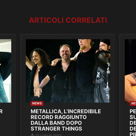
ARTICOLI CORRELATI
NEWS
N
R
METALLICA, L’INCREDIBILE
P
RECORD RAGGIUNTO
SU
DALLA BAND DOPO
DE
STRANGER THINGS
D
PI
12 LUGLIO 2022