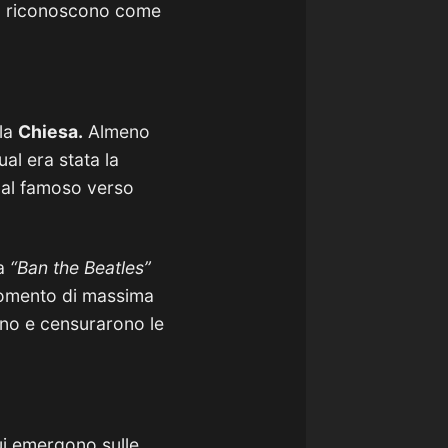
o riconoscono come
lla
Chiesa.
Almeno
ual era stata la
o al famoso verso
na
“Ban the Beatles”
momento di massima
ono e censurarono le
ui emergono sulle