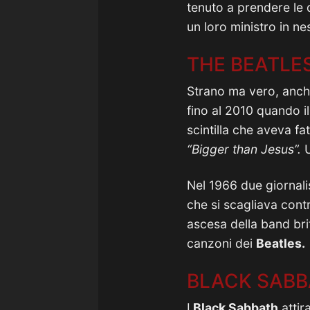
tenuto a prendere le
un loro ministro in n
THE BEATLE
Strano ma vero, anc
fino al 2010 quando i
scintilla che aveva f
“Bigger than Jesus”.
U
Nel 1966 due giornal
che si scagliava contr
ascesa della band bri
canzoni dei
Beatles.
BLACK SAB
I
Black Sabbath
attir