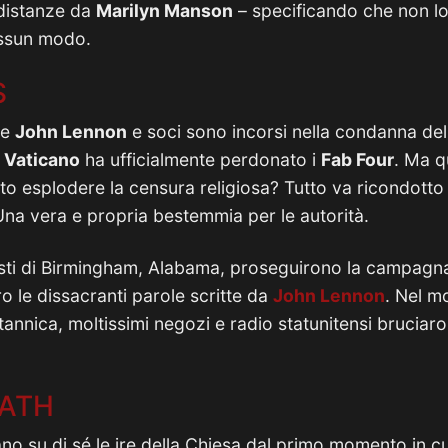
 distanze da
Marilyn Manson
– specificando che non l
essun modo.
S
he
John Lennon
e soci sono incorsi nella condanna de
l
Vaticano
ha ufficialmente perdonato i
Fab Four
. Ma q
atto esplodere la censura religiosa? Tutto va ricondott
na vera e propria bestemmia per le autorità.
isti di Birmingham, Alabama, proseguirono la campag
o le dissacranti parole scritte da
John Lennon
. Nel 
tannica, moltissimi negozi e radio statunitensi bruciar
BATH
ano su di sé le ire della Chiesa dal primo momento in c