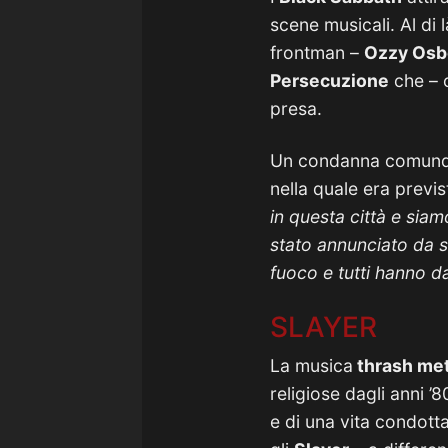
scene musicali. Al di 
frontman –
Ozzy Osb
Persecuzione
che – 
presa.
Un condanna comunque
nella quale era previ
in questa città e siam
stato annunciato da s
fuoco e tutti hanno da
SLAYER
La musica
thrash met
religiose dagli anni 
e di una vita condott