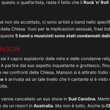
uesto o quell’artista, resta il fatto che il
Rock ‘n’ Roll
é non sia accettato, ci sono artisti e band nello speci
dalla Chiesa. Vuoi per le implicazioni sessuali, frasi i
– queste
5 band o musicisti sono stati condannati dalle
ANSON
sia il capro espiatorio delle mire e delle condanne rel
 partire dal suo aspetto inquietante e grottesco, fino 
nei confronti della Chiesa, Manson si è attirato l’odio d
se
è arrivata ad un tale livello che il cantante si è visto
olte.
 venne cancellato un suo show in
Sud Carolina
. Ment
o da un resort in
Australia.
Ma non è tutto. Anche la
Ch