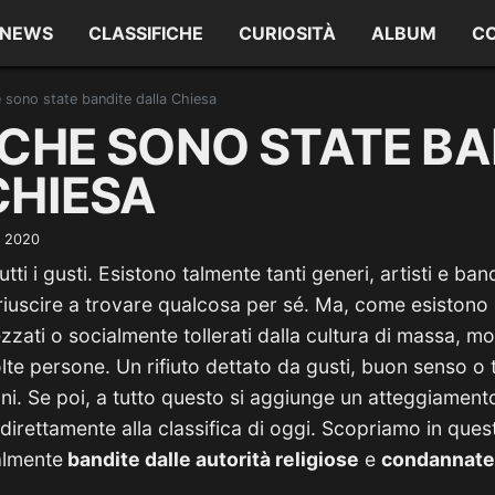
NEWS
CLASSIFICHE
CURIOSITÀ
ALBUM
C
 sono state bandite dalla Chiesa
 CHE SONO STATE BA
CHIESA
o 2020
tti i gusti. Esistono talmente tanti generi, artisti e ba
 riuscire a trovare qualcosa per sé. Ma, come esistono 
ati o socialmente tollerati dalla cultura di massa, molt
te persone. Un rifiuto dettato da gusti, buon senso o 
zoni. Se poi, a tutto questo si aggiunge un atteggiament
 direttamente alla classifica di oggi. Scopriamo in ques
almente
bandite dalle autorità religiose
e
condannate 