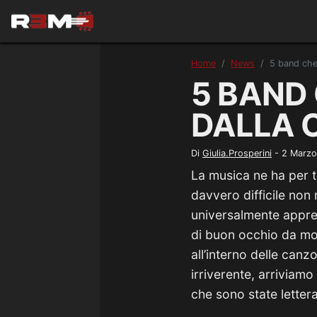
Home
News
5 band che
5 BAND
DALLA 
Di
Giulia.Prosperini
-
2 Marz
La musica ne ha per tu
davvero difficile non
universalmente apprezz
di buon occhio da mol
all’interno delle can
irriverente, arriviamo
che sono state letter