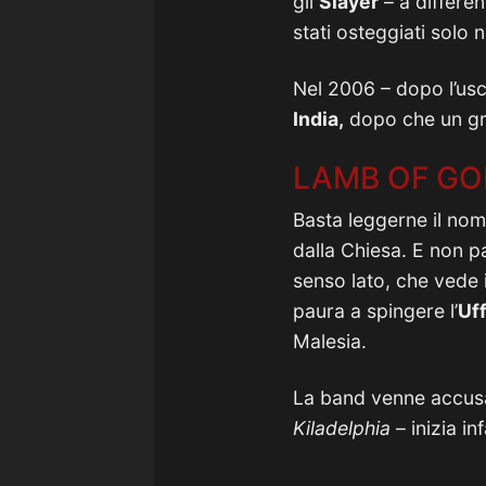
gli
Slayer
– a differen
stati osteggiati solo n
Nel 2006 – dopo l’usc
India,
dopo che un gru
LAMB OF GO
Basta leggerne il nom
dalla Chiesa. E non pa
senso lato, che vede i
paura a spingere l’
Uff
Malesia.
La band venne accus
Kiladelphia
– inizia in