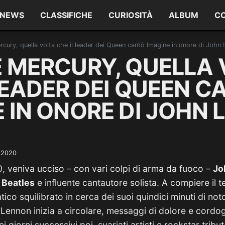
NEWS
CLASSIFICHE
CURIOSITÀ
ALBUM
C
rcury, quella volta che il leader dei Queen cantò Imagine in onore di Joh
E MERCURY, QUELLA 
LEADER DEI QUEEN C
 IN ONORE DI JOHN
)
e 2020
, veniva ucciso – con vari colpi di arma da fuoco –
Jo
i
Beatles
e influente cantautore solista. A compiere il t
atico squilibrato in cerca dei suoi quindici minuti di no
i Lennon inizia a circolare, messaggi di dolore e cordo
i giorni successivi poi, svariati artisti e rockstar tribu