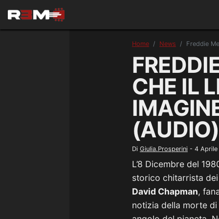
Home
News
Freddie Me
FREDDI
CHE IL 
IMAGINE
(AUDIO
Di
Giulia.Prosperini
-
4 April
L’8 Dicembre del 1980
storico chitarrista de
David Chapman
, fan
notizia della morte d
angolo del pianeta. Ne