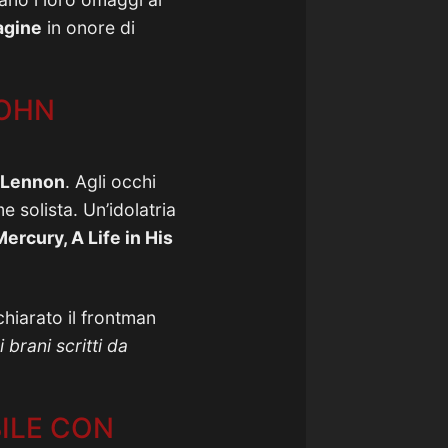
agine
in onore di
JOHN
 Lennon
. Agli occhi
 solista. Un’idolatria
ercury, A Life in His
chiarato il frontman
 brani scritti da
ILE CON