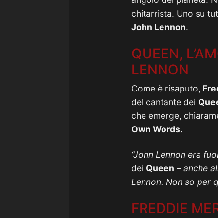
chitarrista. Uno su tut
John Lennon
.
QUEEN, L’A
LENNON
Come è risaputo,
Fre
del cantante dei
Que
che emerge, chiaramen
Own Words.
“John Lennon era fuor
dei
Queen
–
anche all
Lennon. Non so per q
FREDDIE ME