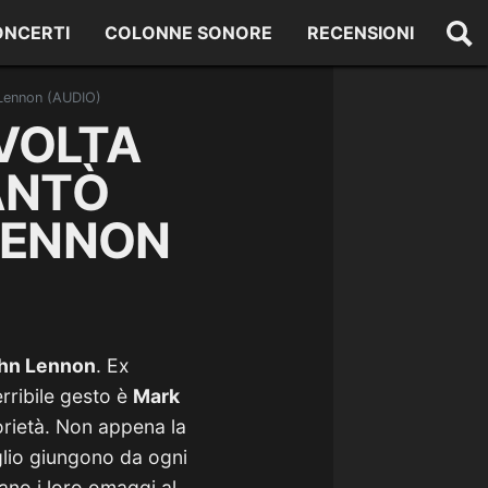
ONCERTI
COLONNE SONORE
RECENSIONI
n Lennon (AUDIO)
VOLTA
ANTÒ
 LENNON
hn Lennon
. Ex
erribile gesto è
Mark
torietà. Non appena la
glio giungono da ogni
tano i loro omaggi al