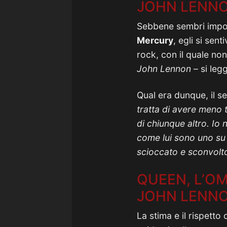
JOHN LENN
Sebbene sembri imposs
Mercury
, egli si sen
rock, con il quale n
John Lennon
– si leg
Qual era dunque, il s
tratta di avere meno 
di chiunque altro. Io 
come lui sono uno su
scioccato e sconvolto
QUEEN, L’O
JOHN LENNO
La stima e il rispetto