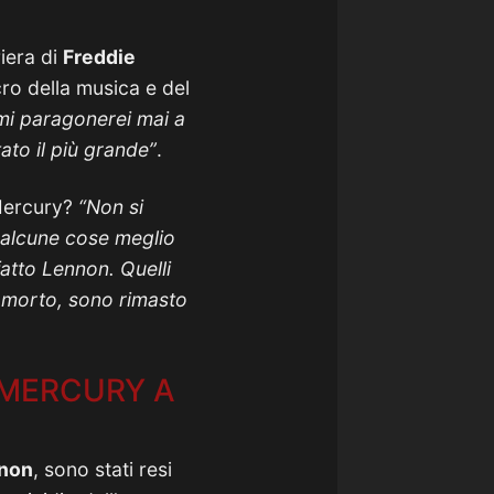
riera di
Freddie
ro della musica e del
mi paragonerei mai a
tato il più grande”
.
ercury?
“Non si
e alcune cose meglio
fatto Lennon. Quelli
 morto, sono rimasto
 MERCURY A
non
, sono stati resi