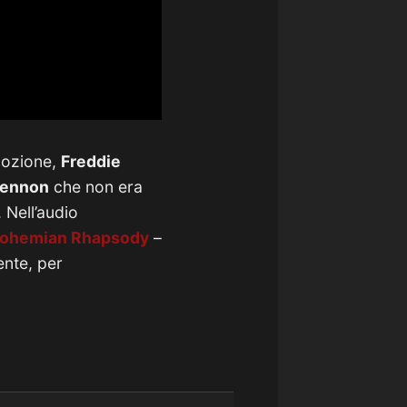
mmozione,
Freddie
Lennon
che non era
 Nell’audio
ohemian Rhapsody
–
ente, per