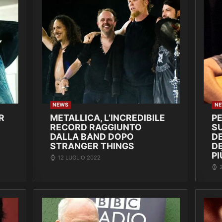
NEWS
N
R
METALLICA, L’INCREDIBILE
P
RECORD RAGGIUNTO
SU
DALLA BAND DOPO
DE
STRANGER THINGS
D
PI
12 LUGLIO 2022