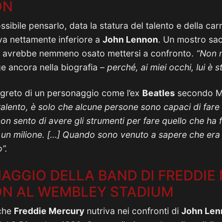
ON
ibile pensarlo, data la statura del talento e della car
tiva nettamente inferiore a
John Lennon
. Un mostro sac
on avrebbe nemmeno osato mettersi a confronto.
“Non 
ge ancora nella biografia –
perché, ai miei occhi, lui è s
egreto di un personaggio come l’ex
Beatles
secondo M
talento, è solo che alcune persone sono capaci di far
non sento di avere gli strumenti per fare quello che ha 
 un milione. […] Quando sono venuto a sapere che era
”.
MAGGIO DELLA BAND DI FREDDIE
N AL WEMBLEY STADIUM
 che
Freddie Mercury
nutriva nei confronti di
John Len