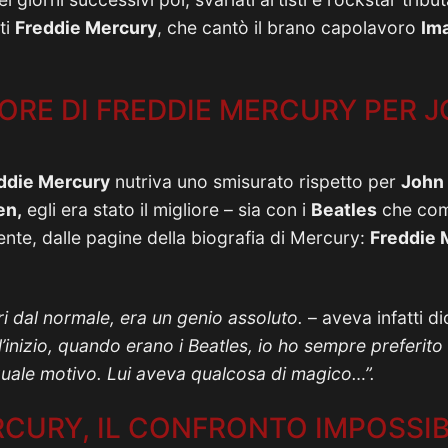
ti
Freddie Mercury
, che cantò il brano capolavoro
Im
MORE DI FREDDIE MERCURY PER 
ddie Mercury
nutriva uno smisurato rispetto per
John
en,
egli era stato il migliore – sia con i
Beatles
che come
te, dalle pagine della biografia di Mercury:
Freddie M
i dal normale, era un genio assoluto.
– aveva infatti di
’inizio, quando erano i Beatles, io ho sempre preferito i
uale motivo. Lui aveva qualcosa di magico…”.
RCURY, IL CONFRONTO IMPOSSIB