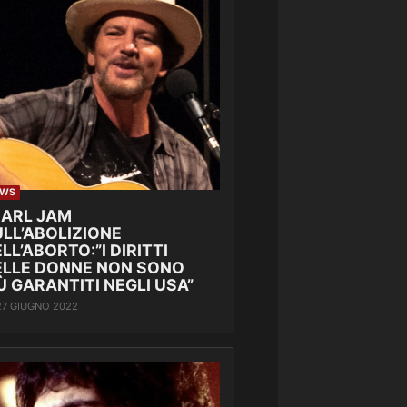
EWS
EARL JAM
LL’ABOLIZIONE
LL’ABORTO:”I DIRITTI
ELLE DONNE NON SONO
Ù GARANTITI NEGLI USA”
27 GIUGNO 2022