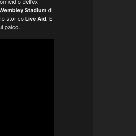
omicidio dell’ex
Wembley Stadium
di
lo storico
Live Aid
. E
l palco.