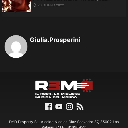
20 GIUGNO 2022
Giulia.Prosperini
DYD Property SL, Alcalde Nicolas Diaz Saavedra 37, 35002 Las
Palmas, C.I.F.: B16969511