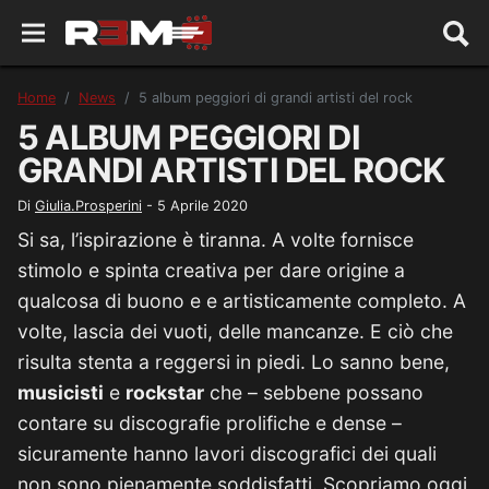
Home
News
5 album peggiori di grandi artisti del rock
5 ALBUM PEGGIORI DI
GRANDI ARTISTI DEL ROCK
Di
Giulia.Prosperini
-
5 Aprile 2020
Si sa, l’ispirazione è tiranna. A volte fornisce
stimolo e spinta creativa per dare origine a
qualcosa di buono e e artisticamente completo. A
volte, lascia dei vuoti, delle mancanze. E ciò che
risulta stenta a reggersi in piedi. Lo sanno bene,
musicisti
e
rockstar
che – sebbene possano
contare su discografie prolifiche e dense –
sicuramente hanno lavori discografici dei quali
non sono pienamente soddisfatti. Scopriamo oggi