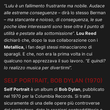
“Lulu è un fallimento frustrante ma nobile. Audace
alle estreme conseguenze
– dirà lo stesso Berman
–
ma stancante e noioso, di conseguenza, le sue
poche idee interessanti sono tese oltre il punto di
utilità e pestate alla sottomissione”
.
Lou Reed
dichiarò che, dopo la sua collaborazione con i
Metallica,
i fan degli stessi minacciarono di
sparagli. E che, non era la prima volta in cui
qualcuno non apprezzava il suo lavoro.
“E quindi?
Io realizzo musica per divertirmi”.
SELF PORTRAIT, BOB DYLAN (1970)
Self Portrait
è un album di
Bob Dylan
, pubblicato
nel 1970 per la Columbia Records. Si tratta
sicuramente di una delle opere più controverse
del cantautore, date le reazioni contraddittorie e