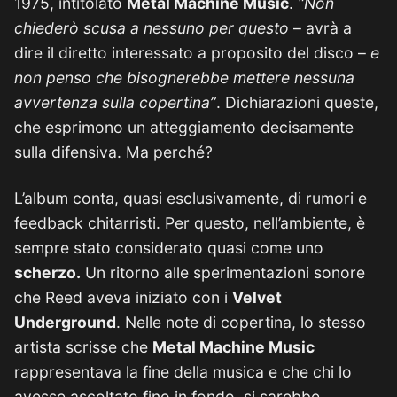
1975, intitolato
Metal Machine Music
.
“Non
chiederò scusa a nessuno per questo
– avrà a
dire il diretto interessato a proposito del disco –
e
non penso che bisognerebbe mettere nessuna
avvertenza sulla copertina”
. Dichiarazioni queste,
che esprimono un atteggiamento decisamente
sulla difensiva. Ma perché?
L’album conta, quasi esclusivamente, di rumori e
feedback chitarristi. Per questo, nell’ambiente, è
sempre stato considerato quasi come uno
scherzo.
Un ritorno alle sperimentazioni sonore
che Reed aveva iniziato con i
Velvet
Underground
. Nelle note di copertina, lo stesso
artista scrisse che
Metal Machine Music
rappresentava la fine della musica e che chi lo
avesse ascoltato fino in fondo, si sarebbe