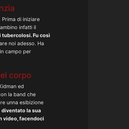
anzia
Prima di iniziare
mbino infatti il
 tubercolosi. Fu così
are noi adesso. Ha
o in campo per
del corpo
e Kidman ed
con la band che
re unna esibizione
 diventato la sua
n video, facendoci