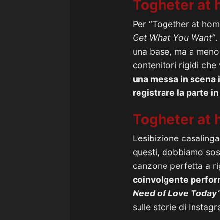
Togheter at
Per “Together at home
Get What You Want”
.
una base, ma a meno c
contenitori rigidi ch
una messa in scena ir
registrare la parte i
Togheter at
L’esibizione casalinga
questi, dobbiamo soste
canzone perfetta a ri
coinvolgente perfor
Need of Love Today
sulle storie di Insta