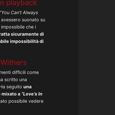
 in playback
“You Can’t Always
s avessero suonato su
 impossibile che i
ratta sicuramente di
bile impossibilità di
 Withers
enti difficili come
ha scritto una
. Ha seguito
una
o mixato a
“Love’s In
tato possibile vedere