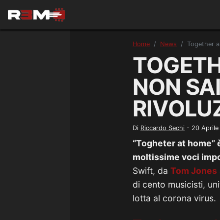
Home
News
Together a
TOGETH
NON SA
RIVOLU
Di
Riccardo Sechi
-
20 April
“Togheter at home” è 
moltissime voci imp
Swift, da
Tom Jones
di cento musicisti, uni
lotta al corona virus.