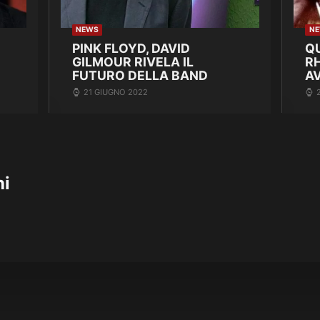
NEWS
N
PINK FLOYD, DAVID
Q
GILMOUR RIVELA IL
R
FUTURO DELLA BAND
A
21 GIUGNO 2022
hi