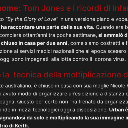
 home:
Tom Jones e i ricordi di inf
to
“By the Glory of Love”
in una versione piano e voce. 
 ha raccontare una parte della sua vita
. Quando era ba
compierà ottant’anni tra poche settimane,
si ammalò di
 chiuso in casa per due anni,
come siamo costretti a f
izione ai servizi medici nazionali che all’epoca sceser
e oggi sono impegnati alla lotta contro il corona virus.
 la tecnica della moltiplicazione 
nte australiano, è chiuso in casa con sua moglie Nicol
 avuto modo di organizzare un’esibizione a distanza 
pagna. Questo per certo non l’ha frenato da organizza
ando in mezzi tecnologici oggi a disposizione,
Urban è
gnandosi da solo e moltiplicando la sua immagine i
rio di Keith.