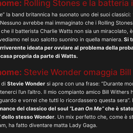
 home:
Rolling Stones e la batteria
” la band britannica ha suonato uno dei suoi classici:
 Nessuno avrebbe mai immaginato che i Rolling Stone
he il batterista Charlie Watts non sia un miracolato, è
e vediamo nel suo salotto suonino in quella maniera.
Si t
riverente ideata per ovviare al problema della proba
n casa propria da parte di Watts.
 home:
Stevie Wonder omaggia Bill
 di
Stevie Wonder
si apre con una frase: “Durante mom
nerci l’un l’altro. Il mio compianto amico Bill Withers 
guardo e vorrei che tutti lo ricordassero questa sera”
mance del classico del soul
“Lean On Me”
che è stat
”
dello stesso Wonder
. Un mix perfetto che, come è s
gram, ha fatto diventare matta Lady Gaga.