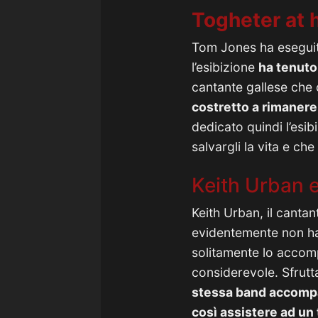
Togheter at
Tom Jones ha esegui
l’esibizione
ha tenuto
cantante gallese che 
costretto a rimanere
dedicato quindi l’esib
salvargli la vita e ch
Keith Urban e
Keith Urban, il canta
evidentemente non ha
solitamente lo accom
considerevole. Sfrutt
stessa band accompa
così assistere ad un t