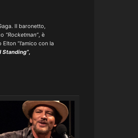
Gaga. Il baronetto,
ico
“Rocketman”
, è
 Elton “l’amico con la
ll Standing”
,