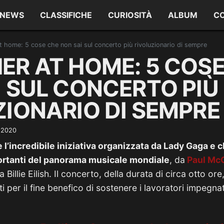
NEWS
CLASSIFICHE
CURIOSITÀ
ALBUM
C
t home: 5 cose che non sai sul concerto più rivoluzionario di sempre
ER AT HOME: 5 COSE
I SUL CONCERTO PIÙ
ZIONARIO DI SEMPRE
e 2020
l’incredibile iniziativa organizzata da Lady Gaga e c
ortanti del panorama musicale mondiale
, da
Paul Mc
a Billie Eilish. Il concerto, della durata di circa otto ore
ti per il fine benefico di sostenere i lavoratori impegnat