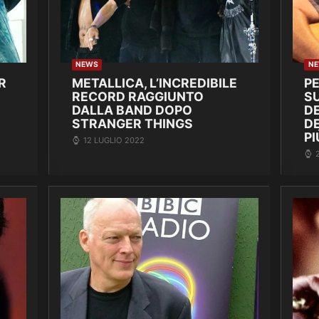
NEWS
N
R
METALLICA, L’INCREDIBILE
P
RECORD RAGGIUNTO
SU
DALLA BAND DOPO
DE
STRANGER THINGS
D
PI
12 LUGLIO 2022