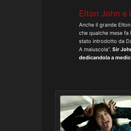
Elton John e
Anche il grande Elton
che qualche mese fa h
stato introdotto da D
A maiuscola”.
Sir Joh
dedicandola a medici