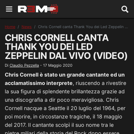
Home
News
Chris Cornell canta Thank You dei Led Zeppelin dal vivo (VIDEO)
CHRIS CORNELL CANTA
THANK YOU DEI LED
ZEPPELIN DAL VIVO (VIDEO)
Di
Claudio Pezzella
-
17 Maggio 2020
Chris Cornell è stato un grande cantante ed un
acclamatissimo interprete
, riuscendo a rivestire
la sua figura di splendente brillantezza grazie ad
una discografia a dir poco meravigliosa. Chris
Cornell nacque a Seattle il 20 luglio del 1964, per
poi morire, in circostanze tragiche, il 18 maggio
del 2017. Il cantante scolpì il suo nome tra le
pietre miliari della storia del Rock dopo essere