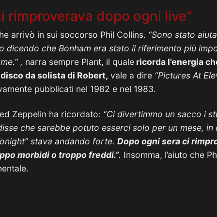
 ci rimproverava dopo ogni live”
e arrivò in sui soccorso Phil Collins.
“Sono stato aiuta
o dicendo che Bonham era stato il riferimento più impor
me.” ,
narra sempre Plant, il quale
ricorda l’energia ch
disco da solista di Robert,
vale a dire
“Pictures At Ele
vamente pubblicati nel 1982 e nel 1983.
Led Zeppelin ha ricordato
: “Ci divertimmo un sacco i s
disse che sarebbe potuto esserci solo per un mese, in
Tonight” stava andando forte.
Dopo ogni sera ci rimpr
roppo morbidi o troppo freddi.”
.
Insomma, l’aiuto che Ph
mentale.