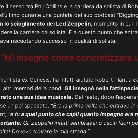
 il nesso tra Phil Collins e la carriera da solista di Ro
st’ultimo durante una puntata del suo podcast “Diggin
n lo scioglimento dei Led Zeppelin
, momento in cui i
dere la carriera da solista. È a questo punto che entra
ava riscuotendo successo in qualità di solista.
 “Mi insegnò come concretizzare 
trumentista ex Genesis, ha infatti aiutato Robert Plant a 
 altri membri della band.
Gli insegnò nella fattispeci
reto una sua idea musicale.
Del resto, dopo l’esperie
sse un po’ spaesato.
“Era la prima volta che entravo in
nt,
“e fu
a quel punto che capii quanto impegno era n
portante
. Gli Zeppelin infatti sembravano usciti fuori 
olta! Dovevo trovare la mia strada.”.