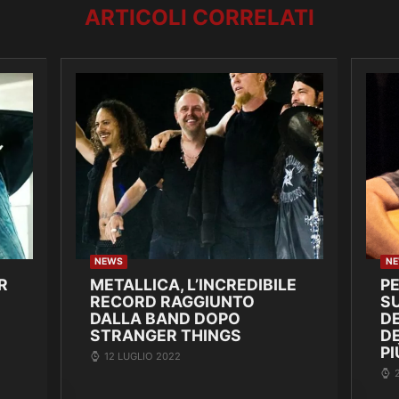
ARTICOLI CORRELATI
NEWS
N
R
METALLICA, L’INCREDIBILE
P
RECORD RAGGIUNTO
SU
DALLA BAND DOPO
DE
STRANGER THINGS
D
PI
12 LUGLIO 2022