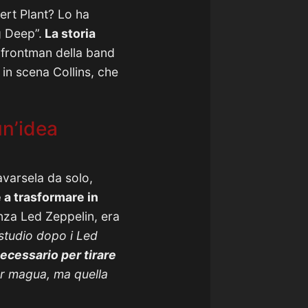
bert Plant? Lo ha
g Deep”.
La storia
l frontman della band
 in scena Collins, che
un’idea
cavarsela da solo,
e a trasformare in
nza Led Zeppelin, era
 studio dopo i Led
ecessario per tirare
per magua, ma quella