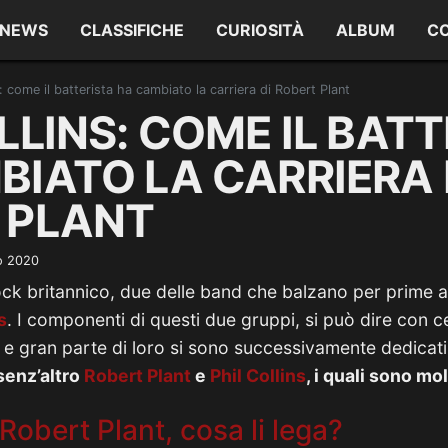
NEWS
CLASSIFICHE
CURIOSITÀ
ALBUM
C
s: come il batterista ha cambiato la carriera di Robert Plant
LLINS: COME IL BAT
BIATO LA CARRIERA 
 PLANT
o 2020
ock britannico, due delle band che balzano per prime 
s
. I componenti di questi due gruppi, si può dire con c
, e gran parte di loro si sono successivamente dedicati a
senz’altro
Robert Plant
e
Phil Collins
, i quali sono mol
 Robert Plant, cosa li lega?