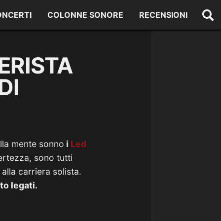
ONCERTI
COLONNE SONORE
RECENSIONI
TERISTA
DI
alla mente sonno
i
Led
ertezza, sono tutti
lla carriera solista.
to legati.