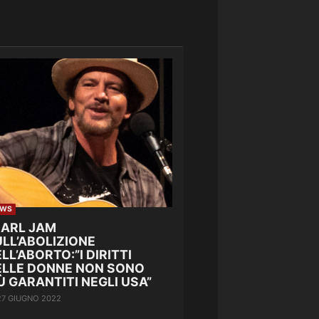
EWS
EARL JAM
LL’ABOLIZIONE
LL’ABORTO:”I DIRITTI
ELLE DONNE NON SONO
Ù GARANTITI NEGLI USA”
27 GIUGNO 2022