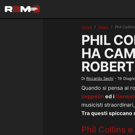
Home
News
Phil Collin
PHIL CO
HA CAM
ROBERT
Di
Riccardo Sechi
-
19 Giugn
Quando si pensa al r
zeppelin
ed i
Genesi
musicisti straordinari
Tra questi spiccano 
Phil Collins e