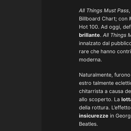
All Things Must Pass
Billboard Chart; con
M
Hot 100. Ad oggi, def
brillante
.
All Things 
innalzato dal pubblic
rare che hanno contrib
moderna.
Naturalmente, furono 
estro talmente ecletti
chitarrista a causa d
allo scoperto. La
lot
della rottura. L’effe
insicurezze
in George
Beatles.