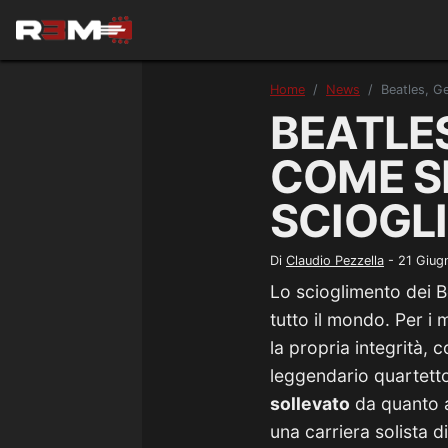
Home
News
Beatles, G
BEATLE
COME S
SCIOGL
Di
Claudio Pezzella
-
21 Giug
Lo scioglimento dei B
tutto il mondo. Per i
la propria integrità, 
leggendario quartetto
sollevato
da quanto a
una carriera solista d