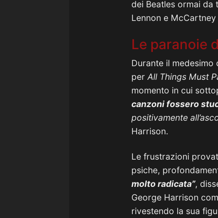
dei Beatles ormai da 
Lennon e McCartney a
Le paranoie de
Durante il medesimo c
per
All Things Must P
momento in cui sottop
canzoni fossero stu
positivamente all’asc
Harrison.
Le frustrazioni prova
psiche, profondamente
molto radicata”
, dis
George Harrison comin
rivestendo la sua figu