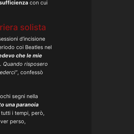
sufficienza
con cui
riera solista
essioni d’incisione
eriodo coi Beatles nel
edevo che le mie
e. Quando risposero
ederci”
, confessò
ochi segni nella
ato una paranoia
utti i tempi, però,
aver perso,