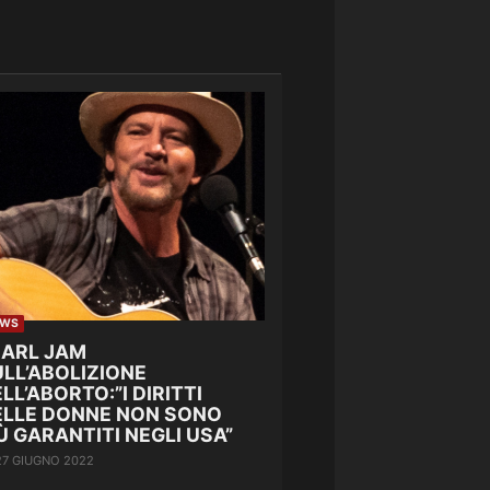
EWS
EARL JAM
LL’ABOLIZIONE
LL’ABORTO:”I DIRITTI
ELLE DONNE NON SONO
Ù GARANTITI NEGLI USA”
27 GIUGNO 2022