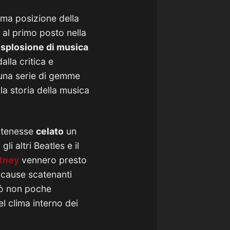
ima posizione della
 al primo posto nella
esplosione di musica
dalla critica e
e una serie di gemme
la storia della musica
, tenesse
celato
un
gli altri Beatles e il
tney
vennero presto
e cause scatenanti
rò non poche
l clima interno dei