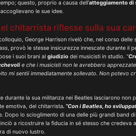
tempo; questo, proprio a causa dell’
atteggiamento di 
ccoglievano le sue idee.
l chitarrista riflesse sulla sua car
olloquio, George Harrison rivelò che, nel corso delle s
ass
, provò le stesse insicurezze innescate durante il p
ose i suoi brani al
giudizio
dei musicisti in studio.
“
Cr
cchevoli
e che i musicisti non le avrebbero apprezzat
olto mi sentii immediatamente sollevato. Non potevo cr
te durante la sua militanza nei Beatles lasciarono non p
 emotiva, del chitarrista
. “Con i Beatles, ho svilupp
se. Dopo lo scioglimento di una delle più grandi band di t
ciò a ricostruire la fiducia in sé stesso che credeva 
ra di nuovo lustro.