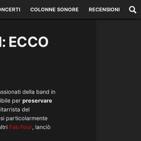
ONCERTI
COLONNE SONORE
RECENSIONI
: ECCO
assionati della band in
ibile per
preservare
tarrista del
si particolarmente
ltri
Fab Four
, lanciò