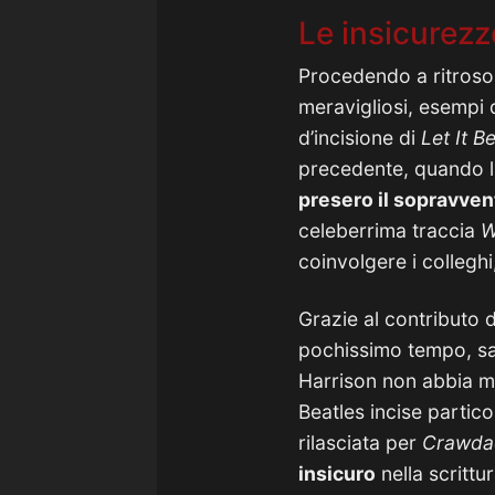
Le insicurezz
Procedendo a ritroso 
meravigliosi, esempi 
d’incisione di
Let It B
precedente, quando l
presero il sopravven
celeberrima traccia
W
coinvolgere i colleghi
Grazie al contributo d
pochissimo tempo, sar
Harrison non abbia ma
Beatles incise partic
rilasciata per
Crawda
insicuro
nella scrittu