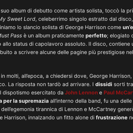
, suo album di debutto come artista solista, toccò la pr
y Sweet Lord
, celeberrimo singolo estratto dal disco,
iniamo lo slancio solista di George Harrison come
un’
Must Pass
è un album praticamente
perfetto
; elogiato 
o allo status di capolavoro assoluto. Il disco, contien
uito a scrivere alcune delle pagine più prestigiose nel
in molti, all’epoca, a chiedersi dove, George Harrison
co. La risposta non tardò ad arrivare. I
dissidi
sorti tra 
el dispotismo esercitato da
John Lennon
e
Paul McCar
ta per la supremazia
all’interno della band, fu una dell
tto dell’egemonia tirannica di Lennon e McCartney gene
 Harrison, innalzando un fitto alone di
frustrazione
ne