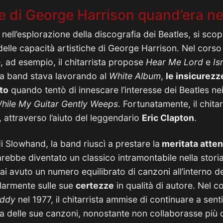
e di George Harrison quand’era ne
nell’esplorazione della discografia dei Beatles, si scop
delle capacità artistiche di George Harrison. Nel corso 
e
, ad esempio, il chitarrista propose
Hear Me Lord
e
Isn
a band stava lavorando al
White
Album
,
le insicurezz
to
quando tentò di innescare l’interesse dei Beatles nei
hile My Guitar Gently Weeps
. Fortunatamente, il chitar
, attraverso l’aiuto del leggendario
Eric Clapton
.
i Slowhand, la band riuscì a prestare la
meritata atte
ebbe diventato un classico intramontabile nella storia 
i avuto un numero equilibrato di canzoni all’interno de
olarmente sulle sue
certezze
in qualità di autore. Nel co
ddy
nel 1977, il chitarrista ammise di continuare a sent
ra delle sue canzoni, nonostante non collaborasse più c