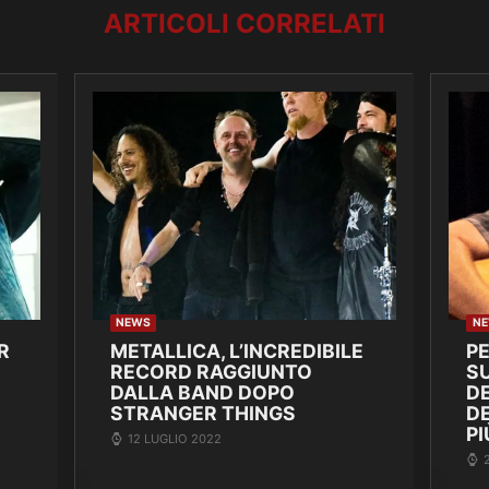
ARTICOLI CORRELATI
NEWS
N
R
METALLICA, L’INCREDIBILE
P
RECORD RAGGIUNTO
SU
DALLA BAND DOPO
DE
STRANGER THINGS
D
PI
12 LUGLIO 2022