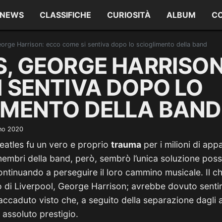
NEWS
CLASSIFICHE
CURIOSITÀ
ALBUM
C
eorge Harrison: ecco come si sentiva dopo lo scioglimento della band
S, GEORGE HARRISON
I SENTIVA DOPO LO
IMENTO DELLA BAND
no 2020
eatles fu un vero e proprio
trauma
per i milioni di app
 membri della band, però, sembrò l’unica soluzione poss
continuando a perseguire il loro cammino musicale. Il chi
 di Liverpool, George Harrison; avrebbe dovuto sentir
ccaduto visto che, a seguito della separazione dagli a
i assoluto prestigio.