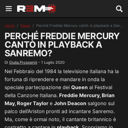
Home
News
Perché Freddie Mercury cantò in playback a Sanremo?
PERCHÉ FREDDIE MERCURY
CANTÒ IN PLAYBACK A
SANREMO?
Di
Giulia.Prosperini
-
1 Luglio 2020
Nel Febbraio del 1984 la televisione italiana ha la
fortuna di riprendere e mandare in onda la
speciale partecipazione dei
Queen
al Festival
della Canzone Italiana.
Freddie Mercury, Brian
May, Roger Taylor
e
John Deacon
salgono sul
palco dell’Ariston pronti ad incantare Sanremo.
Ma, come è ormai noto, il cantante britannico è
costretto a cantare in
playback.
Scopriamo in