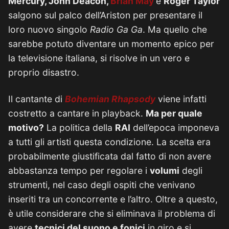
Mercury, John Deacon,
Brian May
e
Roger Taylor
salgono sul palco dell’Ariston per presentare il
loro nuovo singolo
Radio Ga Ga
. Ma quello che
sarebbe potuto diventare un momento epico per
la televisione italiana, si risolve in un vero e
proprio disastro.
Il cantante di
Bohemian Rhapsody
viene infatti
costretto a cantare in playback.
Ma per quale
motivo?
La politica della
RAI
dell’epoca imponeva
a tutti gli artisti questa condizione. La scelta era
probabilmente giustificata dal fatto di non avere
abbastanza tempo per regolare i
volumi
degli
strumenti, nel caso degli ospiti che venivano
inseriti tra un concorrente e l’altro. Oltre a questo,
è utile considerare che si eliminava il problema di
avere
tecnici del suono e fonici
in giro e si