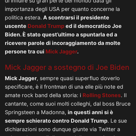
di influire su gran perte del mondo data gli
importanza degli USA per quanto concerne la
politica estera.
A scontrarsi il presidente
uscente
Donald Trump
ed il democratico Joe
Biden. È stato quest’ultimo a spuntarla ed a
ricevere parole di incoraggiamento da molte
persone tra cui
Mick Jagger
.
Mick Jagger a sostegno di Joe Biden
Mick Jagger
, sempre quasi superfluo doverlo
specificare, è il frontman di una elle più note ed
amate rock band della storia: i
Rolling Stones
. Il
cantante, come suoi molti colleghi, dal boss Bruce
Springsteen a Madonna,
in questi anni si è
sempre schierato contro Donald Trump
. Le sue
dichiarazioni sono dunque giunte via Twitter a