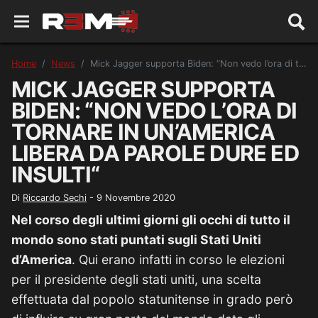
Home
News
Mick Jagger supporta Biden: “Non vedo l’ora di tornare in un’America libera da parole dure ed insulti“
MICK JAGGER SUPPORTA
BIDEN: “NON VEDO L’ORA DI
TORNARE IN UN’AMERICA
LIBERA DA PAROLE DURE ED
INSULTI“
Di
Riccardo Sechi
-
9 Novembre 2020
Nel corso degli ultimi giorni gli occhi di tutto il
mondo sono stati puntati sugli Stati Uniti
d’America
. Qui erano infatti in corso le elezioni
per il presidente degli stati uniti, una scelta
effettuata dal popolo statunitense in grado però