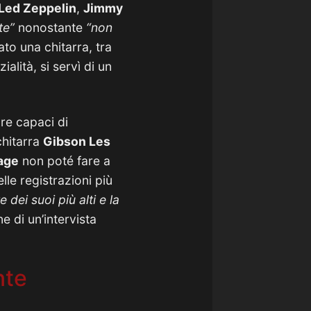
Led Zeppelin
,
Jimmy
te”
nonostante
“non
to una chitarra, tra
ialità, si servì di un
re capaci di
chitarra
Gibson Les
age
non poté fare a
elle registrazioni più
dei suoi più alti e la
ne di un’intervista
nte