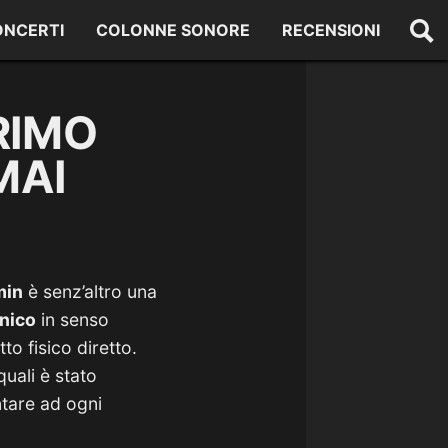
ONCERTI
COLONNE SONORE
RECENSIONI
RIMO
MAI
min
è senz’altro una
nico
in senso
to fisico diretto.
quali è stato
ntare ad ogni