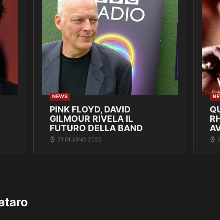
NEWS
N
PINK FLOYD, DAVID
Q
GILMOUR RIVELA IL
R
FUTURO DELLA BAND
A
21 GIUGNO 2022
ataro