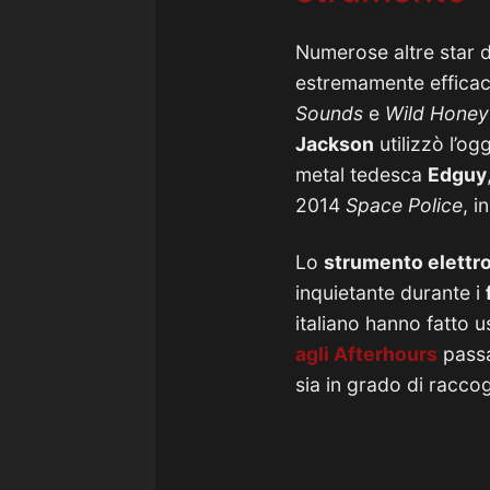
Numerose altre star d
estremamente efficac
Sounds
e
Wild Honey
Jackson
utilizzò l’og
metal tedesca
Edguy
2014
Space Police
, i
Lo
strumento elettr
inquietante durante i
italiano hanno fatto 
agli
Afterhours
passa
sia in grado di raccog