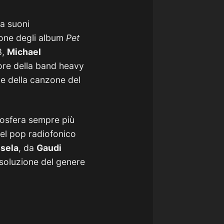
 a suoni
ione degli album
Pet
3,
Michael
tore della band heavy
e della canzone del
mosfera sempre più
 del pop radiofonico
sela
, da
Gaudi
soluzione del genere