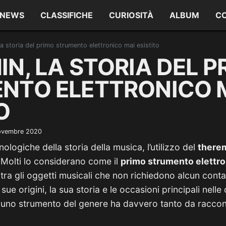
NEWS
CLASSIFICHE
CURIOSITÀ
ALBUM
C
a storia del primo strumento elettronico mai esistito
N, LA STORIA DEL P
NTO ELETTRONICO 
O
ovembre 2020
nologiche della storia della musica, l’utilizzo del
there
. Molti lo considerano come il
primo strumento elettro
o tra gli oggetti musicali che non richiedono alcun contat
ue origini, la sua storia e le occasioni principali nelle 
e, uno strumento del genere ha davvero tanto da racco