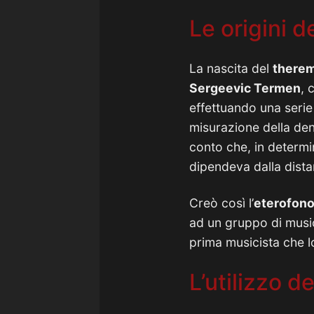
Le origini d
La nascita del
there
Sergeevic Termen
, 
effettuando una serie 
misurazione della den
conto che, in determin
dipendeva dalla distan
Creò così l’
eterofon
ad un gruppo di music
prima musicista che l
L’utilizzo 