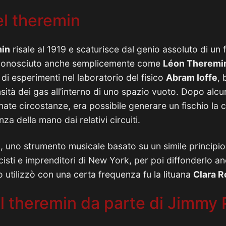
el theremin
min
risale al 1919 e scaturisce dal genio assoluto di un 
conosciuto anche semplicemente come
Léon Theremi
di esperimenti nel laboratorio del fisico
Abram Ioffe
, 
sità dei gas all’interno di uno spazio vuoto. Dopo alcun
ate circostanze, era possibile generare un fischio la cu
za della mano dai relativi circuiti.
o
, uno strumento musicale basato su un simile principio
isti e imprenditori di New York, per poi diffonderlo a
o utilizzò con una certa frequenza fu la lituana
Clara 
del theremin da parte di Jimmy