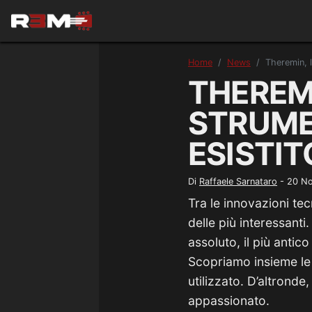
Home
News
Theremin, l
THEREMI
STRUME
ESISTIT
Di
Raffaele Sarnataro
-
20 N
Tra le innovazioni tec
delle più interessanti
assoluto, il più antic
Scopriamo insieme le s
utilizzato. D’altrond
appassionato.