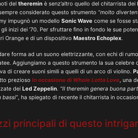
noti del
theremin
è senz’altro quello del chitarrista dei
ha sempre considerato questo strumento
“molto diverten
mmy impugnò un modello
Sonic Wave
come se fosse sta
 gli inizi dei ’70. Per sfruttare fino in fondo le sue potenz
ori Orange e di un dispositivo
Maestro Echoplex
.
 dare forma ad un suono elettrizzante, con echi di rumo
atee. Aggiungiamo a questo strumento la sua celebre 
va di creare suoni simili a quelli di un arco di violino.
P
tto prezioso
in occasione di
Whole Lotta Love
, una d
zzate dei
Led Zeppelin
.
“Il theremin genera buona parte 
ù bassi”
, ha spiegato di recente il chitarrista in occasio
lizzi principali di questo intriga