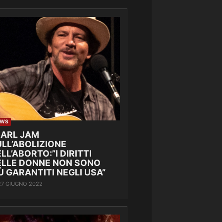
EWS
EARL JAM
LL’ABOLIZIONE
LL’ABORTO:”I DIRITTI
ELLE DONNE NON SONO
Ù GARANTITI NEGLI USA”
27 GIUGNO 2022