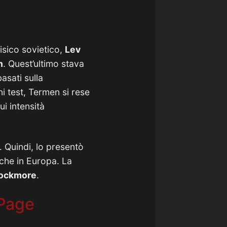
fisico sovietico,
Lev
n
. Quest’ultimo stava
basati sulla
i test, Termen si rese
i intensità
. Quindi, lo presentò
nche in Europa. La
Rockmore
.
 Page