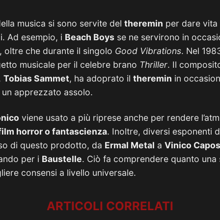
ella musica si sono servite del
theremin
per dare vita
i. Ad esempio, i
Beach Boys
se ne servirono in occas
, oltre che durante il singolo
Good Vibrations
. Nel 198
getto musicale per il celebre brano
Thriller
. Il composi
,
Tobias Sammet
, ha adoprato il
theremin
in occasion
n un apprezzato assolo.
onico
viene usato a più riprese anche per rendere l’at
film horror o fantascienza
. Inoltre, diversi esponenti
uso di questo prodotto, da
Ermal Metal
a
Vinico Capos
ndo per i
Baustelle
. Ciò fa comprendere quanto una 
liere consensi a livello universale.
ARTICOLI CORRELATI