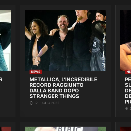
NEWS
N
R
METALLICA, L’INCREDIBILE
P
RECORD RAGGIUNTO
SU
DALLA BAND DOPO
DE
STRANGER THINGS
D
PI
12 LUGLIO 2022