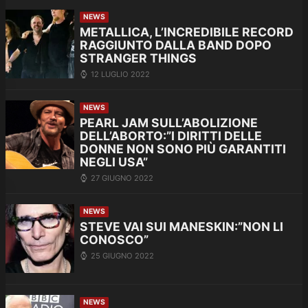
NEWS
METALLICA, L’INCREDIBILE RECORD
RAGGIUNTO DALLA BAND DOPO
STRANGER THINGS
12 LUGLIO 2022
NEWS
PEARL JAM SULL’ABOLIZIONE
DELL’ABORTO:”I DIRITTI DELLE
DONNE NON SONO PIÙ GARANTITI
NEGLI USA”
27 GIUGNO 2022
NEWS
STEVE VAI SUI MANESKIN:”NON LI
CONOSCO”
25 GIUGNO 2022
NEWS