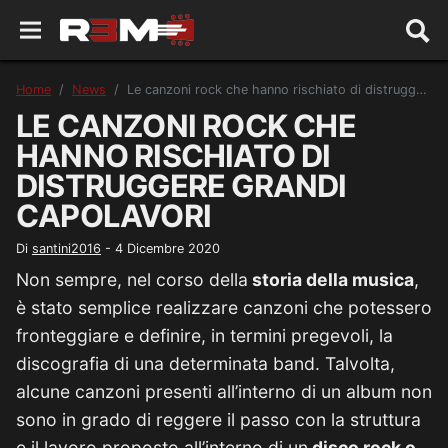
Home
News
Le canzoni rock che hanno rischiato di distruggere grandi capolavori
LE CANZONI ROCK CHE
HANNO RISCHIATO DI
DISTRUGGERE GRANDI
CAPOLAVORI
Di
santini2016
-
4 Dicembre 2020
Non sempre, nel corso della
storia della musica
,
è stato semplice realizzare canzoni che potessero
fronteggiare e definire, in termini pregevoli, la
discografia di una determinata band. Talvolta,
alcune canzoni presenti all’interno di un album non
sono in grado di reggere il passo con la struttura
e il lavoro proposto all’interno di un
disco rock o