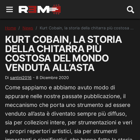
Home
News
Kurt Cobain, la storia della chitarra più costosa del mondo venduta all’asta
KURT COBAIN, LA STORIA
DELLA CHITARRA PIÙ
COSTOSA DEL MONDO
VENDUTA ALL’ASTA
Di
santini2016
-
8 Dicembre 2020
Come sappiamo e abbiamo avuto modo di
appurare nelle nostre passate pubblicazione, il
meccanismo che porta uno strumento ad essere
venduto all’asta è diventato sempre più diffuso,
sia per collezioni intere, per strumentazioni e veri
e propri repertori artistici, sia per strumenti
importanti e significativi, che hanno fatto la storia