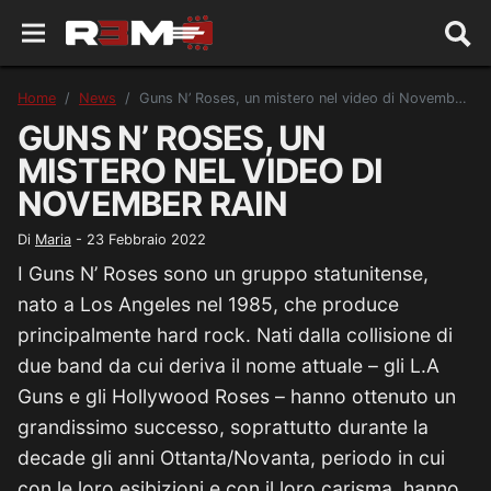
Home
News
Guns N’ Roses, un mistero nel video di November Rain
GUNS N’ ROSES, UN
MISTERO NEL VIDEO DI
NOVEMBER RAIN
Di
Maria
-
23 Febbraio 2022
I Guns N’ Roses sono un gruppo statunitense,
nato a Los Angeles nel 1985, che produce
principalmente hard rock. Nati dalla collisione di
due band da cui deriva il nome attuale – gli L.A
Guns e gli Hollywood Roses – hanno ottenuto un
grandissimo successo, soprattutto durante la
decade gli anni Ottanta/Novanta, periodo in cui
con le loro esibizioni e con il loro carisma, hanno