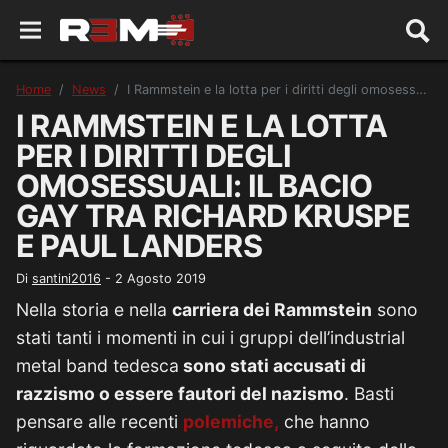
Home
News
I Rammstein e la lotta per i diritti degli omosessuali: il bacio gay tra Richard Kruspe e Paul Landers
I RAMMSTEIN E LA LOTTA
PER I DIRITTI DEGLI
OMOSESSUALI: IL BACIO
GAY TRA RICHARD KRUSPE
E PAUL LANDERS
Di
santini2016
-
2 Agosto 2019
Nella storia e nella
carriera dei Rammstein
sono
stati tanti i momenti in cui i gruppi dell’industrial
metal band tedesca
sono stati accusati di
razzismo o essere fautori del nazismo
. Basti
pensare alle recenti
polemiche,
che hanno