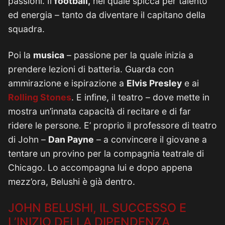
passioni. Il
football,
nel quale spicca per talento
ed energia – tanto da diventare il capitano della
squadra.
Poi la
musica
– passione per la quale inizia a
prendere lezioni di batteria. Guarda con
ammirazione e ispirazione a
Elvis Presley
e ai
Rolling Stones
. E infine, il teatro – dove mette in
mostra un’innata capacità di recitare e di far
ridere le persone. E’ proprio il professore di teatro
di John –
Dan Payne
– a convincere il giovane a
tentare un provino per la compagnia teatrale di
Chicago. Lo accompagna lui e dopo appena
mezz’ora, Belushi è già dentro.
JOHN BELUSHI, IL SUCCESSO E
L’INIZIO DELLA DIPENDENZA