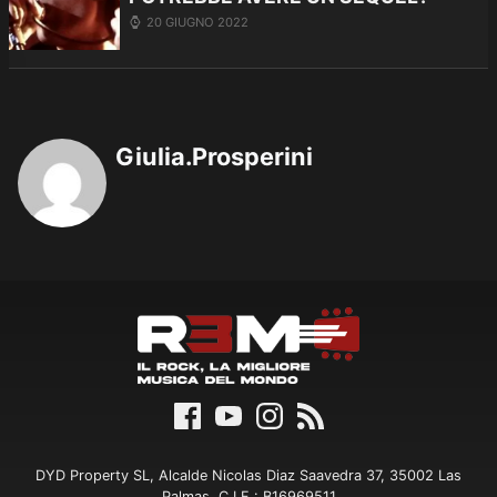
20 GIUGNO 2022
Giulia.Prosperini
DYD Property SL, Alcalde Nicolas Diaz Saavedra 37, 35002 Las
Palmas, C.I.F.: B16969511