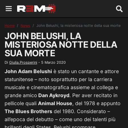
Home
News
John Belushi, la misteriosa notte della sua morte
JOHN BELUSHI, LA
MISTERIOSA NOTTE DELLA
SUA MORTE
Di
Giulia.Prosperini
-
5 Marzo 2020
John Adam Belushi
è stato un cantante e attore
statunitense – noto soprattutto per la carriera
musicale e cinematografica assieme al collega e
grande amico
Dan Aykroyd
. Per aver recitato in
pellicole quali
Animal House
, del 1978 e appunto
The Blues Brothers
del 1980. Considerato –
all’epoca del debutto – come uno dei talenti più
brillanti degli States, Belushi scompare