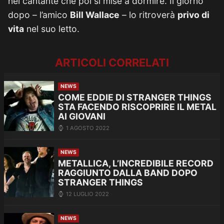
nel cantante che poi si mise a dormire. Il giorno
dopo – l’amico
Bill Wallace
– lo ritroverà
privo di
vita
nel suo letto.
ARTICOLI CORRELATI
NEWS
COME EDDIE DI STRANGER THINGS
STA FACENDO RISCOPRIRE IL METAL
AI GIOVANI
1 AGOSTO 2022
NEWS
METALLICA, L’INCREDIBILE RECORD
RAGGIUNTO DALLA BAND DOPO
STRANGER THINGS
12 LUGLIO 2022
NEWS