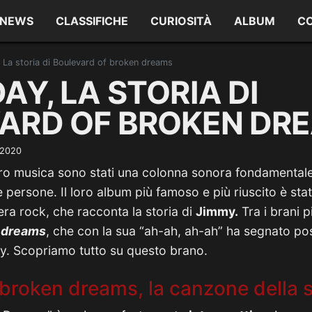
NEWS
CLASSIFICHE
CURIOSITÀ
ALBUM
C
 La storia di Boulevard of broken dreams
AY, LA STORIA DI
ARD OF BROKEN DR
 2020
ro musica sono stati una colonna sonora fondamentale 
e persone. Il loro album più famoso e più riuscito è sta
ra rock, che racconta la storia di
Jimmy.
Tra i brani p
n dreams
, che con la sua “ah-ah, ah-ah” ha segnato po
ay. Scopriamo tutto su questo brano.
broken dreams, la canzone della s