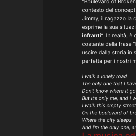
“Boulevard of Broke
contesto del concept
Jimmy, il ragazzo la 
esprime la sua situaz
infranti
“. In realtà, 
costante della frase 
uscire dalla storia in
perfetta per i nostri
I walk a lonely road
The only one that I ha
Don’t know where it go
But it’s only me, and I 
I walk this empty street
On the boulevard of b
Where the city sleeps
And I’m the only one, a
La musica ed 