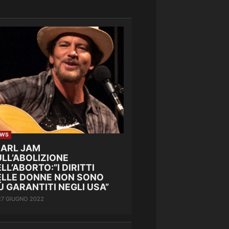
EWS
EARL JAM
LL’ABOLIZIONE
LL’ABORTO:”I DIRITTI
ELLE DONNE NON SONO
Ù GARANTITI NEGLI USA”
27 GIUGNO 2022