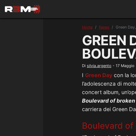
Home
News
Green Day,
GREEN D
BOULEV
Di
silvia.argento
-
17 Maggio
I
Green Day
con la lo
l’adolescenza di molt
concert album, un’ope
Boulevard of broke
carriera dei Green D
Boulevard of 