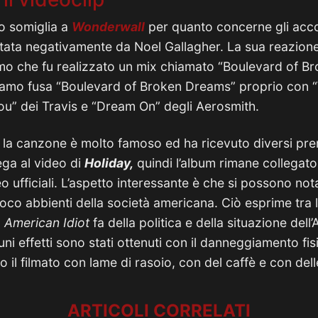
o somiglia a
Wonderwall
per quanto concerne gli acco
ata negativamente da Noel Gallagher. La sua reazione
mo che fu realizzato un mix chiamato “Boulevard of B
iamo fusa “Boulevard of Broken Dreams” proprio con “
ou” dei Travis e “Dream On” degli Aerosmith.
la canzone è molto famoso ed ha ricevuto diversi premi
ega al video di
Holiday,
quindi l’album rimane collegato
eo ufficiali. L’aspetto interessante è che si possono no
co abbienti della società americana. Ciò esprime tra l
o
American Idiot
fa della politica e della situazione dell
uni effetti sono stati ottenuti con il danneggiamento fis
ato il filmato con lame di rasoio, con del caffè e con dell
ARTICOLI CORRELATI