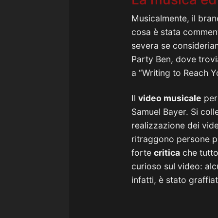
Musicalmente, il bran
cosa è stata comment
severa se consideria
Party Ben, dove trov
a “Writing to Reach Y
Il
video musicale
per 
Samuel Bayer. Si coll
realizzazione dei vid
ritraggono persone po
forte
critica
che tutt
curioso sul video: alc
infatti, è stato graffi