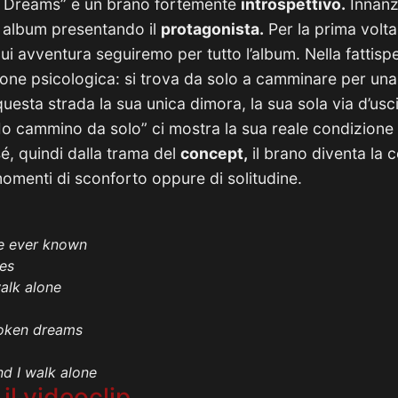
n Dreams” è un brano fortemente
introspettivo.
Innanzi
 album presentando il
protagonista.
Per la prima volta
cui avventura seguiremo per tutto l’album. Nella fattisp
ione psicologica: si trova da solo a camminare per una
è questa strada la sua unica dimora, la sua sola via d’usc
“Io cammino da solo” ci mostra la sua reale condizion
 sé, quindi dalla trama del
concept,
il brano diventa la 
 momenti di sconforto oppure di solitudine.
ve ever known
es
walk alone
roken dreams
nd I walk alone
il videoclip