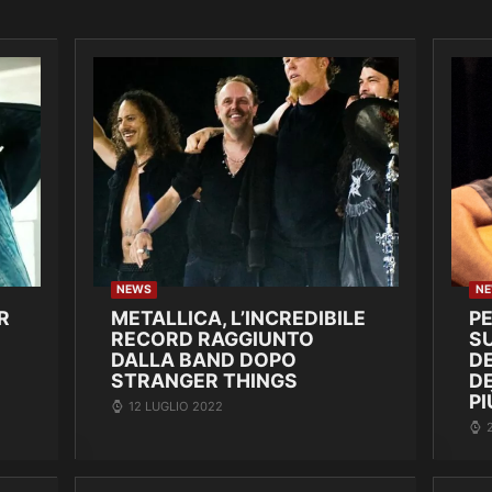
NEWS
N
R
METALLICA, L’INCREDIBILE
P
RECORD RAGGIUNTO
SU
DALLA BAND DOPO
DE
STRANGER THINGS
D
PI
12 LUGLIO 2022