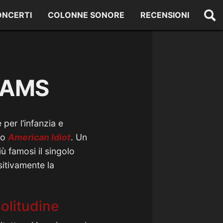
ONCERTI
COLONNE SONORE
RECENSIONI
EAMS
per l’infanzia e
to
American Idiot
. Un
iù famosi il singolo
sitivamente la
olitudine