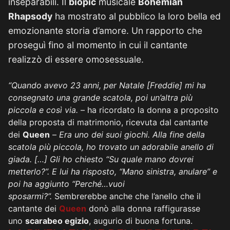
inseparabili. Il
biopic
musicale
Bohemian
Rhapsody
ha mostrato al pubblico la loro bella ed
emozionante storia d’amore. Un rapporto che
proseguì fino al momento in cui il cantante
realizzò di essere omosessuale.
“Quando avevo 23 anni, per Natale [Freddie] mi ha
consegnato una grande scatola, poi un’altra più
piccola e così via.
– ha ricordato la donna a proposito
della proposta di matrimonio, ricevuta dal cantante
dei
Queen
–
Era uno dei suoi giochi. Alla fine della
scatola più piccola, ho trovato un adorabile anello di
giada. […] Gli ho chiesto “Su quale mano dovrei
metterlo?”. E lui ha risposto, “Mano sinistra, anulare” e
poi ha aggiunto “Perché…vuoi
sposarmi?”.
Sembrerebbe anche che l’anello che il
cantante dei
Queen
donò alla donna raffigurasse
uno
scarabeo egizio
, augurio di buona fortuna.