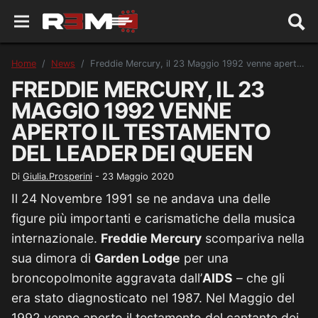
Home
News
Freddie Mercury, il 23 Maggio 1992 venne aperto il testamento del leader dei Queen
FREDDIE MERCURY, IL 23
MAGGIO 1992 VENNE
APERTO IL TESTAMENTO
DEL LEADER DEI QUEEN
Di
Giulia.Prosperini
-
23 Maggio 2020
Il 24 Novembre 1991 se ne andava una delle
figure più importanti e carismatiche della musica
internazionale.
Freddie Mercury
scompariva nella
sua dimora di
Garden Lodge
per una
broncopolmonite aggravata dall’
AIDS
– che gli
era stato diagnosticato nel 1987. Nel Maggio del
1992 venne aperto il testamento del cantante dei