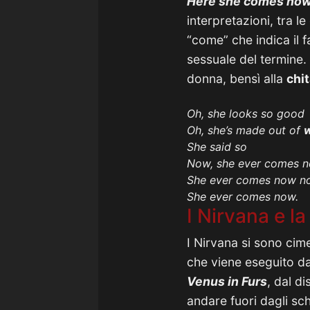
Here she comes no
interpretazioni, tra l
“come” che indica il 
sessuale del termine.
donna, bensì alla
chit
Oh, she looks so good
Oh, she’s made out of
She said so
Now, she ever comes 
She ever comes now n
She ever comes now.
I Nirvana e l
I Nirvana si sono cim
che viene eseguito da
Venus in Furs
, dal d
andare fuori dagli sc