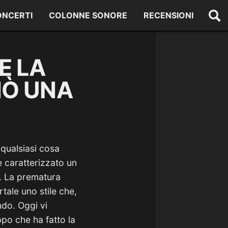
ONCERTI
COLONNE SONORE
RECENSIONI
E LA
NÒ UNA
qualsiasi cosa
 caratterizzato un
i. La prematura
tale uno stile che,
ndo. Oggi vi
po che ha fatto la