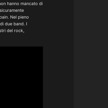
a non hanno mancato di
e sicuramente
bain. Nel pieno
di due band. I
tri del rock,