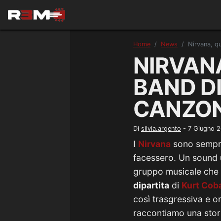
Home
News
Nirvana, q
NIRVAN
BAND D
CANZON
Di
silvia.argento
-
7 Giugno 
I
Nirvana
sono sempre
facessero. Un sound
gruppo musicale che c
dipartita
di
Kurt Cob
così trasgressiva e or
raccontiamo una stori