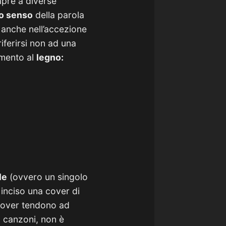
apre a diverse
o senso
della parola
 anche nell’accezione
iferirsi non ad una
imento al
legno:
le
(ovvero un singolo
inciso una cover di
cover tendono ad
a canzoni, non è