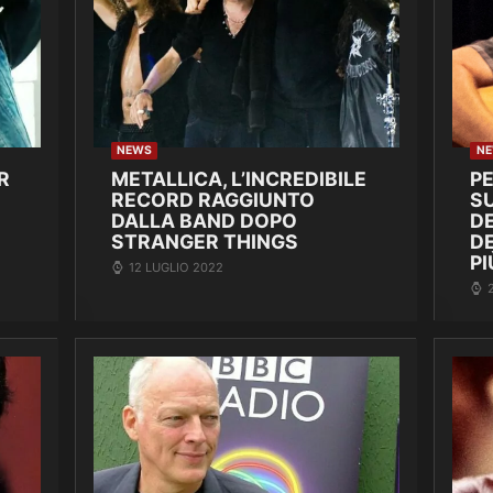
NEWS
N
R
METALLICA, L’INCREDIBILE
P
RECORD RAGGIUNTO
SU
DALLA BAND DOPO
DE
STRANGER THINGS
D
PI
12 LUGLIO 2022