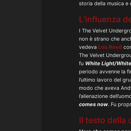
storia della musica e 
L’influenza 
I The Velvet Undergr
non è strano che anch
vedeva
Lou Reed
com
The Velvet Undergrou
fu
White Light/Whit
periodo avvenne la fi
l’ultimo lavoro del 
modo che aveva Andy
l’alienazione dell’uo
comes now
. Fu prop
Il testo dell