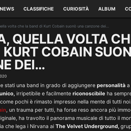
NEWS
CLASSIFICHE
CURIOSITÀ
ALBUM
C
uella volta che la band di Kurt Cobain suonò una canzone dei…
A, QUELLA VOLTA CH
I KURT COBAIN SUO
E DEI…
2020
 stati una band in grado di aggiungere
personalità
a 
unico,
irripetibile e facilmente
riconoscibile
ha sempre
ome pochi è rimasto impresso nella mente di tutti no
ain
, un trauma per tutti, ha forse reso ancora più immor
iginale, ha travolto il panorama musicale di tutto il mo
a che lega i Nirvana ai
The Velvet Underground,
grup