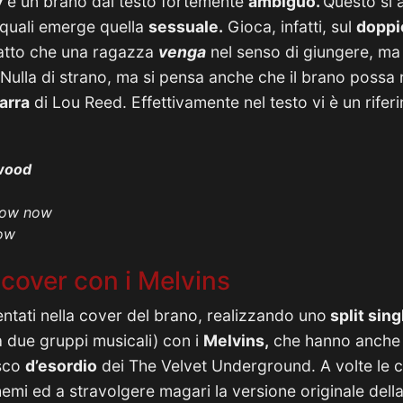
w
è un brano dal testo fortemente
ambiguo.
Questo si 
e quali emerge quella
sessuale.
Gioca, infatti, sul
doppi
fatto che una ragazza
venga
nel senso di giungere, ma
 Nulla di strano, ma si pensa anche che il brano possa r
arra
di Lou Reed. Effettivamente nel testo vi è un rifer
wood
now now
ow
a cover con i Melvins
entati nella cover del brano, realizzando uno
split sing
 due gruppi musicali) con i
Melvins,
che hanno anche 
isco
d’esordio
dei The Velvet Underground. A volte le 
hemi ed a stravolgere magari la versione originale dell