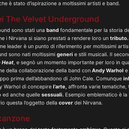
che è stato d’ispirazione a moltissimi artisti e band.
dei The Velvet Underground
ound sono stati una
band
fondamentale per la storia de
e i Nirvana si siano prestati a rendere loro un
tributo.
e leader è un punto di riferimento per moltissimi artist
nd sono nati moltissimi
generi
e stili musicali. Il sec
e Heat
, e segnò un momento importante per loro in qu
ne della collaborazione della band con
Andy Warhol
e 
gruppo prima dell’abbandono di John Cale. Comunque
in
 Warhol di concepire
l’arte,
affronta varie tematiche, t
mo ed anche quelle
sessuali.
Esempio emblematico è la
rio questa l’oggetto della
cover
dei Nirvana.
a canzone