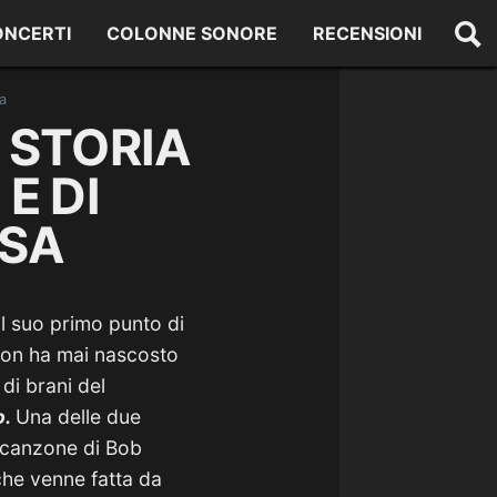
ONCERTI
COLONNE SONORE
RECENSIONI
a
 STORIA
E DI
RSA
 Il suo primo punto di
non ha mai nascosto
di brani del
o.
Una delle due
a canzone di Bob
he venne fatta da