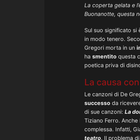
La coperta gelata e l’e
Buonanotte, questa no
Sul suo significato si
in modo tenero. Secon
Gregori morta in un
i
ha
smentito
questa c
poetica priva di disin
La causa con
Le canzoni di De Greg
successo
da ricevere
di sue canzoni:
La do
Tiziano Ferro. Anche 
complessa. Infatti, G
teatro
. Il problema d