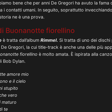
piamo bene che per anni De Gregori ha avuto la fama 
a i contatti umani. In seguito, soprattutto invecchiand
storia ne è una prova.
 di Buonanotte fiorellino
o
è tratta dall’album
Rimmel.
Si tratta di uno dei dischi
 De Gregori, la cui title-track è anche una delle più ap
onanotte fiorellino
è molto amata. È ispirata alla can
i Bob Dylan.
tte amore mio
ono e il cielo
i stupito
 che vero
i maturo
i te