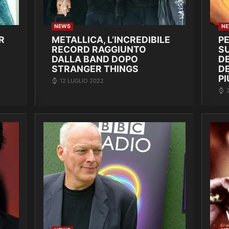
NEWS
N
R
METALLICA, L’INCREDIBILE
P
RECORD RAGGIUNTO
SU
DALLA BAND DOPO
DE
STRANGER THINGS
D
PI
12 LUGLIO 2022