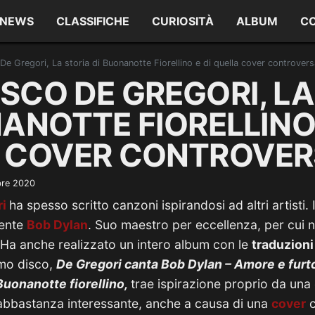
NEWS
CLASSIFICHE
CURIOSITÀ
ALBUM
C
e Gregori, La storia di Buonanotte Fiorellino e di quella cover controvers
SCO DE GREGORI, LA
ANOTTE FIORELLINO 
 COVER CONTROVE
bre 2020
ri
ha spesso scritto canzoni ispirandosi ad altri artisti.
mente
Bob Dylan
. Suo maestro per eccellenza, per cui 
 Ha anche realizzato un intero album con le
traduzioni
imo disco,
De Gregori canta Bob Dylan – Amore e furt
Buonanotte fiorellino,
trae ispirazione proprio da un
 abbastanza interessante, anche a causa di una
cover
c