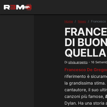
Home
News
Francesco D
FRANCE
DI BUON
QUELLA
Di
silvia.argento
-
16 Settem
Francesco De Grego
riferimento è sicura
la grandissima stima.
cantautore, il suo ult
canzoni più famose,
Dylan. Ha una storia