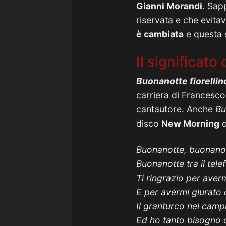
Gianni Morandi
. Sap
riservata e che evitav
è cambiata
e questa 
Il significato
Buonanotte fiorellin
carriera di Francesco
cantautore. Anche
Bu
disco
New Morning
d
Buonanotte, buonano
Buonanotte tra il telef
Ti ringrazio per averm
E per avermi giurato
Il granturco nei camp
Ed ho tanto bisogno d