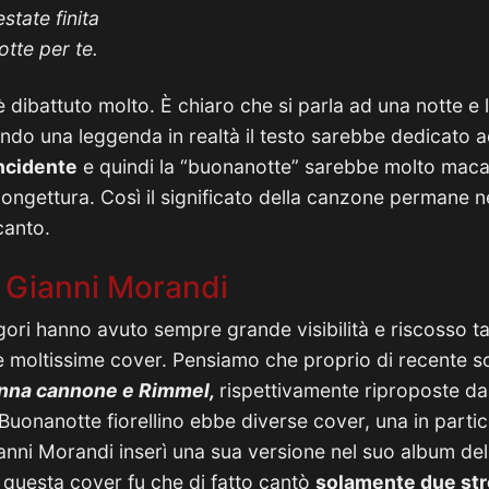
state finita
tte per te.
 è dibattuto molto. È chiaro che si parla ad una notte e 
do una leggenda in realtà il testo sarebbe dedicato a
ncidente
e quindi la “buonanotte” sarebbe molto maca
ongettura. Così il significato della canzone permane n
canto.
 Gianni Morandi
ori hanno avuto sempre grande visibilità e riscosso t
 moltissime cover. Pensiamo che proprio di recente s
nna cannone e Rimmel,
rispettivamente riproposte da
Buonanotte fiorellino ebbe diverse cover, una in parti
ianni Morandi inserì una sua versione nel suo album de
i questa cover fu che di fatto cantò
solamente due str