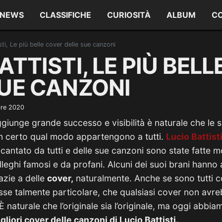
NEWS
CLASSIFICHE
CURIOSITÀ
ALBUM
C
sti, Le più belle cover delle sue canzoni
ATTISTI, LE PIÙ BEL
SUE CANZONI
bre 2020
giunge grande successo e visibilità è naturale che le 
un certo qual modo appartengono a tutti.
Lucio Battist
cantato da tutti e delle sue canzoni sono state fatte m
olleghi famosi e da profani. Alcuni dei suoi brani hanno
azie a delle
cover,
naturalmente. Anche se sono tutti c
osse talmente particolare, che qualsiasi cover non avr
È naturale che l’originale sia l’originale, ma oggi abbi
liori cover delle canzoni di Lucio Battisti.