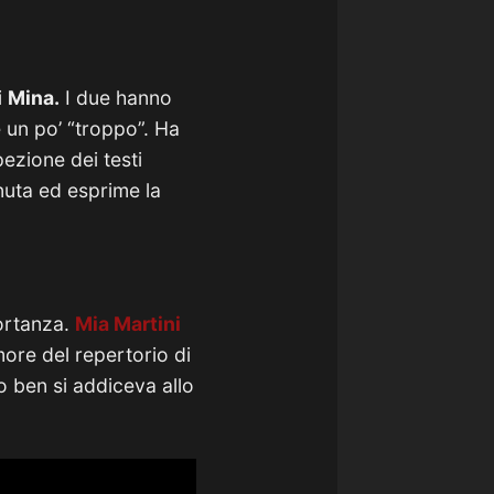
i
Mina.
I due hanno
 un po’ “troppo”. Ha
pezione dei testi
uta ed esprime la
portanza.
Mia Martini
more del repertorio di
o ben si addiceva allo