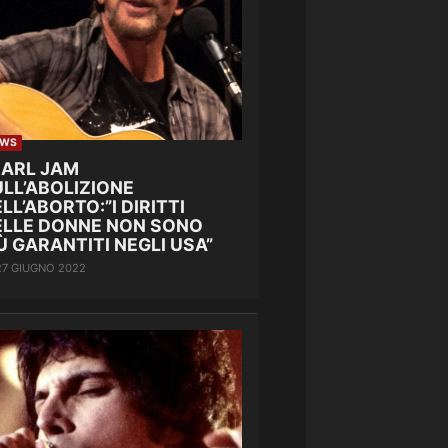
EWS
EARL JAM
LL’ABOLIZIONE
LL’ABORTO:”I DIRITTI
ELLE DONNE NON SONO
Ù GARANTITI NEGLI USA”
27 GIUGNO 2022