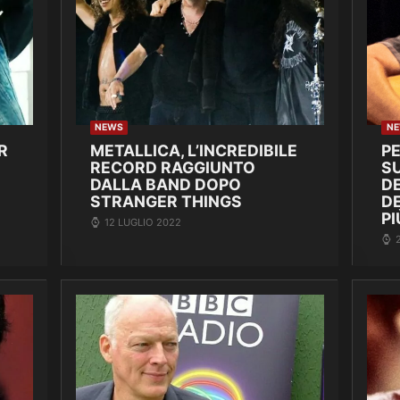
NEWS
N
R
METALLICA, L’INCREDIBILE
P
RECORD RAGGIUNTO
SU
DALLA BAND DOPO
DE
STRANGER THINGS
D
PI
12 LUGLIO 2022