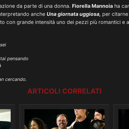
etazione da parte di una donna.
Fiorella Mannoia
ha can
 interpretando anche
Una giornata uggiosa,
per citarne 
o con grande intensità uno dei pezzi più romantici e 
sei
stai pensando
à
tan cercando.
ARTICOLI CORRELATI