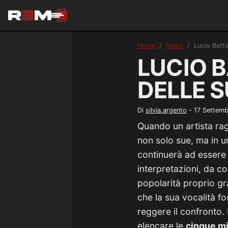
Home
News
Lucio Batti
LUCIO B
DELLE 
Di
silvia.argento
-
17 Settem
Quando un artista rag
non solo sue, ma in 
continuerà ad essere 
interpretazioni, da c
popolarità proprio gr
che la sua vocalità f
reggere il confronto. 
elencare le
cinque mig