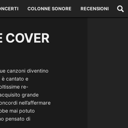
ONCERTI
COLONNE SONORE
RECENSIONI
LE COVER
sue canzoni diventino
i
è cantato e
oltissime re-
 acquisito grande
oncordi nell’affermare
ebbe mai potuto
amo pensato di