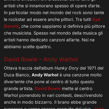
artisti che si innamorano spesso di opere d’arte.
In particolar modo nel mondo del rock sono tante
le rockstar ad essere anche pittori. Tra tutti
Syd
Barrett
, che come sappiamo si definiva più pittore
che musicista. Spesso nel mondo della musica gli
artisti hanno dedicato canzoni all’arte. Noi ne
abbiamo scelte quattro.
David Bowie – Andy Warhol
Ottava traccia dell’album
Hunky Dory
del 1971 del
Duca Bianco,
Andy Warhol
è una canzone molto
divertente che pone al centro di tutto questo
grande artista.
David Bowie
mette al centro
Warhol ponendolo in vari contesti, descrivendolo
anche in modo bizzarro. Il brano ebbe grande
successo e venne spesso eseguito dal vivo.
John