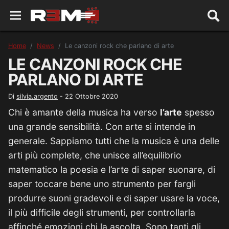
Home
News
Le canzoni rock che parlano di arte
LE CANZONI ROCK CHE
PARLANO DI ARTE
Di
silvia.argento
-
22 Ottobre 2020
Chi è amante della musica ha verso
l’arte
spesso
una grande sensibilità. Con arte si intende in
generale. Sappiamo tutti che la musica è una delle
arti più complete, che unisce all’equilibrio
matematico la poesia e l’arte di saper suonare, di
saper toccare bene uno strumento per fargli
produrre suoni gradevoli e di saper usare la voce,
il più difficile degli strumenti, per controllarla
affinché emozioni chi la ascolta. Sono tanti gli