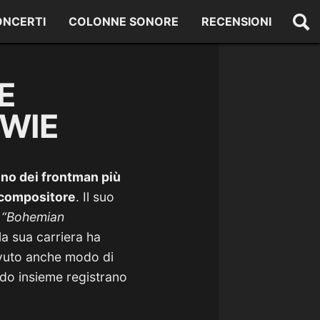
ONCERTI
COLONNE SONORE
RECENSIONI
E
OWIE
uno dei frontman più
e compositore
. Il suo
e
“Bohemian
la sua carriera ha
 avuto anche modo di
do insieme registrano