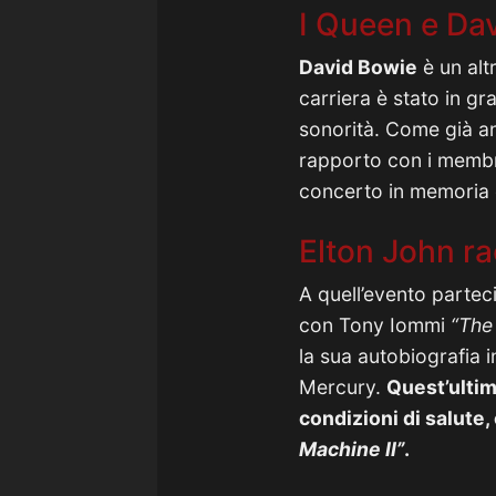
I Queen e Da
David Bowie
è un alt
carriera è stato in gr
sonorità. Come già a
rapporto con i membri
concerto in memoria d
Elton John r
A quell’evento parte
con Tony Iommi
“The
la sua autobiografia i
Mercury.
Quest’ultim
condizioni di salute
Machine II”
.