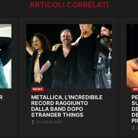
ARTICOLI CORRELATI
NEWS
N
R
METALLICA, L’INCREDIBILE
P
RECORD RAGGIUNTO
SU
DALLA BAND DOPO
DE
STRANGER THINGS
D
PI
12 LUGLIO 2022