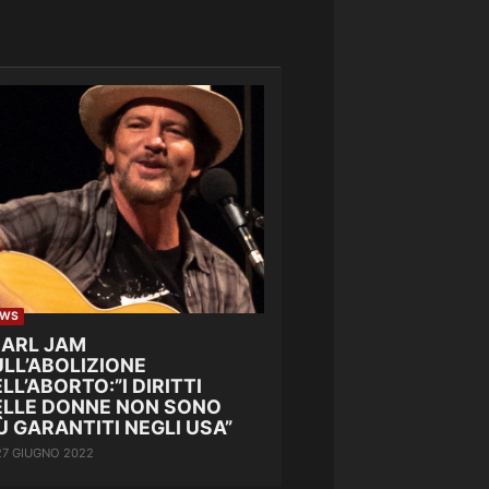
EWS
EARL JAM
LL’ABOLIZIONE
LL’ABORTO:”I DIRITTI
ELLE DONNE NON SONO
Ù GARANTITI NEGLI USA”
27 GIUGNO 2022