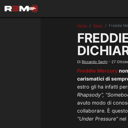
Home
News
Freddie Mer
FREDDIE
DICHIAR
Di
Riccardo Sechi
-
27 Ottob
Freddie Mercury
non
carismatici di sempr
estro gli ha infatti 
Rhapsody”, “Somebo
avuto modo di conosce
collaborare. È quest
“Under Pressure”
nel 