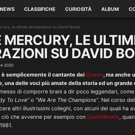
NEWS
CLASSIFICHE
CURIOSITÀ
ALBUM
C
cury, le ultime dichiarazioni su David Bowie
 MERCURY, LE ULTIM
AZIONI SU DAVID B
re 2020
 è semplicemente il cantante dei
Queen
, ma anche 
e, una delle voci più amate della storia ed un grand
permesso di comporre brani a dir poco leggendari, com
dy To Love”
o
“We Are The Champions”
. Nel corso del
re altri illustrissimi colleghi, con alcuni dei quali ha
o ciò che avvenne per esempio con
David Bowie
, quan
1981.