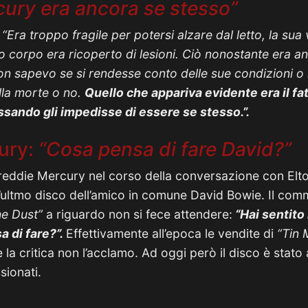
cury era ancora se stesso”
:
“Era troppo fragile per potersi alzare dal letto, la sua
uo corpo era ricoperto di lesioni. Ciò nonostante era a
n sapevo se si rendesse conto delle sue condizioni o
lla morte o no.
Quello che appariva evidente era il fa
ssando gli impedisse di essere se stesso.”.
ury:
“Cosa pensa di fare David?”
Freddie Mercury nel corso della conversazione con Elt
’ultmo disco dell’amico in comune David Bowie. Il com
he Dust”
a riguardo non si fece attendere:
“Hai sentito 
 di fare?”.
Effettivamente all’epoca le vendite di
“Tin 
 la critica non l’acclamo. Ad oggi però il disco è stat
sionati.