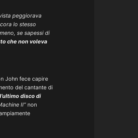
 vista peggiorava
ncora lo stesso
 meno, se sapessi di
tto che non voleva
on John fece capire
mento del cantante di
l’ultimo disco di
Machine II”
non
o ampiamente