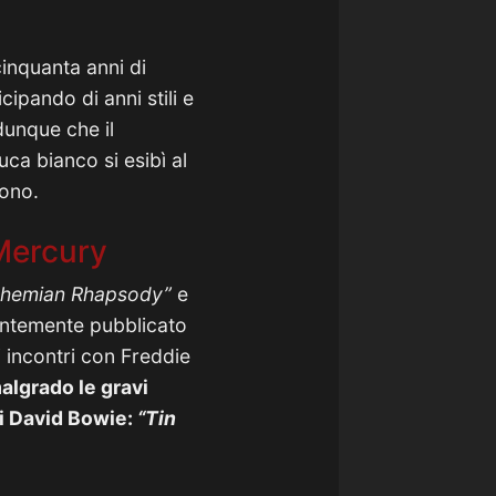
cinquanta anni di
cipando di anni stili e
dunque che il
ca bianco si esibì al
rono.
Mercury
hemian Rhapsody”
e
ntemente pubblicato
mi incontri con Freddie
malgrado le gravi
di David Bowie:
“Tin