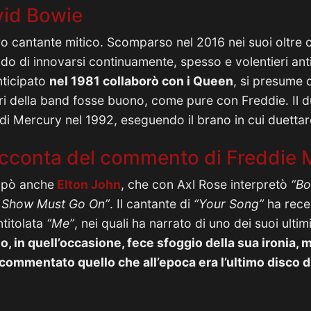
vid Bowie
ro cantante mitico. Scomparso nel 2016 nei suoi oltre 
ado di innovarsi continuamente, spesso e volentieri anti
nticipato
nel 1981 collaborò con i Queen
, si presume 
 della band fosse buono, come pure con Freddie. Il du
i Mercury nel 1992, eseguendo il brano in cui duetta
acconta del commento di Freddie 
cipò anche
Elton John
, che con Axl Rose interpretò
“Bo
 Show Must Go On”
. Il cantante di
“Your Song”
ha rece
ntitolata
“Me”
, nei quali ha narrato di uno dei suoi ulti
o, in quell’occasione, fece sfoggio della sua ironia, 
, commentato quello che all’epoca era l’ultimo disco 